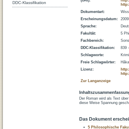
(URI):
http
DDC-Klassifikation
http
Dokumentart:
Wisse
Erscheinungsdatum:
2009
Sprache:
Deut
Fakultät:
5 Ph
Fachbereich:
Sons
DDC-Klassifikation:
839 
Schlagworte:
Krim
Freie Schlagwörter:
Håka
Lizenz:
http
http
Zur Langanzeige
Inhaltszusammenfassun
Der Roman wird als Text über d
diese Weise Spannung gescha
Das Dokument erschein
5 Philosophische Fakul