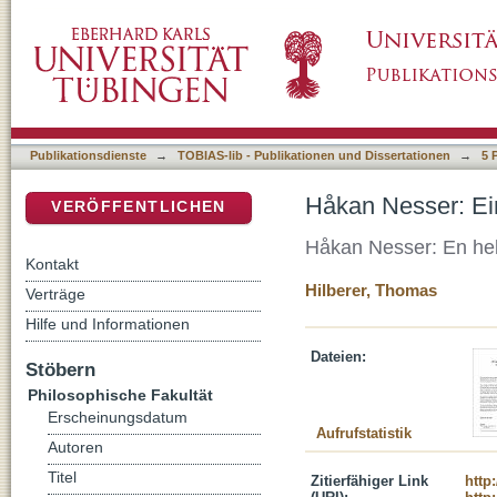
Håkan Nesser: Eine ganz andere Geschichte 
DSpace Repositorium (Manakin basiert)
Publikationsdienste
→
TOBIAS-lib - Publikationen und Dissertationen
→
5 
Håkan Nesser: Ei
VERÖFFENTLICHEN
Håkan Nesser: En helt
Kontakt
Hilberer, Thomas
Verträge
Hilfe und Informationen
Dateien:
Stöbern
Philosophische Fakultät
Erscheinungsdatum
Aufrufstatistik
Autoren
Titel
Zitierfähiger Link
http