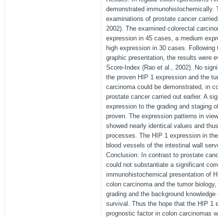
demonstrated immunohistochemically. T
examinations of prostate cancer carried o
2002). The examined colorectal carcin
expression in 45 cases, a medium expr
high expression in 30 cases. Following t
graphic presentation, the results were e
Score-Index (Rao et al., 2002). No signi
the proven HIP 1 expression and the tum
carcinoma could be demonstrated, in co
prostate cancer carried out earlier. A si
expression to the grading and staging o
proven. The expression patterns in view 
showed nearly identical values and thu
processes. The HIP 1 expression in the
blood vessels of the intestinal wall serv
Conclusion: In contrast to prostate can
could not substantiate a significant cor
immunohistochemical presentation of HIP
colon carcinoma and the tumor biology, 
grading and the background knowledge 
survival. Thus the hope that the HIP 1
prognostic factor in colon carcinomas wa