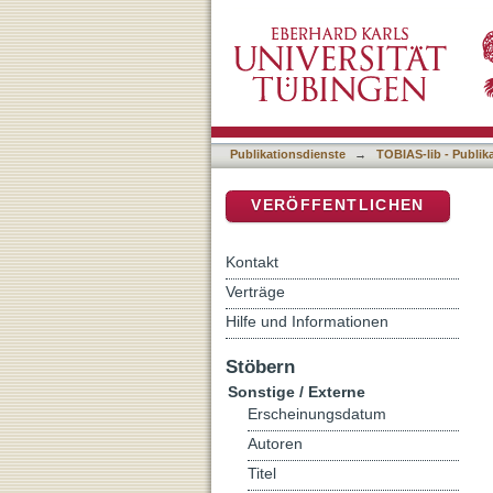
Prognostische Relevanz de
DSpace Repositorium (Manakin b
Karzinomen
Publikationsdienste
→
TOBIAS-lib - Publik
VERÖFFENTLICHEN
Kontakt
Verträge
Hilfe und Informationen
Stöbern
Sonstige / Externe
Erscheinungsdatum
Autoren
Titel