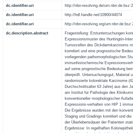
dc.identifier.uri
http://nbn-resolving.de/urn:nbn:de:bsz
dc.identifier.uri
http://hdl.handle.net/10900/44074
dc.identifier.uri
http://nbn-resolving.org/urn:nbn:de:bs
dc.description.abstract
Fragestellung: Erstuntersuchungen kon
Expressionsmuster des Huntingtin-Intera
Tumorzellen des Dickdarmkarzinoms mi
korreliert und eine prognostische Bedeu
vorliegenden pathomorphologischen Stu
immunhistochemische Expressionsverhal
auf seine prognostische Bedeutung be
überprüft. Untersuchungsgut, Material
randomisierte kolorektale Karzinome (
Durchschnittsalter 63 Jahre) aus den J
am Institut für Pathologie des Klinikum
konventioneller morphologischer Aufarbe
Expressions-verhalten von HIP 1 immu
Die Ergebnisse wurden mit den konvent
Staging und Gradings korreliert und di
der Überlebensdauer der Patienten stati
Ergebnisse: In regelhaften Kolonepithel