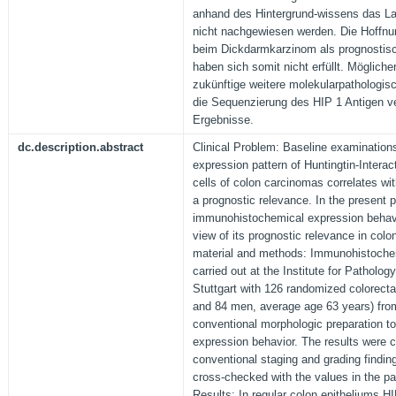
anhand des Hintergrund-wissens das La
nicht nachgewiesen werden. Die Hoffnu
beim Dickdarmkarzinom als prognostisc
haben sich somit nicht erfüllt. Möglich
zukünftige weitere molekularpathologi
die Sequenzierung des HIP 1 Antigen v
Ergebnisse.
dc.description.abstract
Clinical Problem: Baseline examination
expression pattern of Huntingtin-Interac
cells of colon carcinomas correlates wi
a prognostic relevance. In the present 
immunohistochemical expression behavi
view of its prognostic relevance in col
material and methods: Immunohistoche
carried out at the Institute for Pathology
Stuttgart with 126 randomized colorec
and 84 men, average age 63 years) from
conventional morphologic preparation to
expression behavior. The results were c
conventional staging and grading finding
cross-checked with the values in the pat
Results: In regular colon epitheliums H