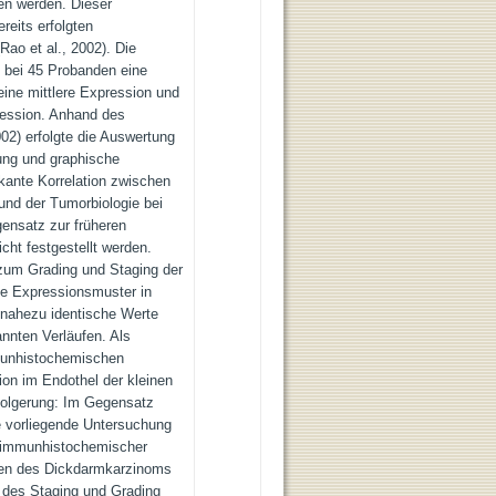
n werden. Dieser
reits erfolgten
ao et al., 2002). Die
 bei 45 Probanden eine
eine mittlere Expression und
ression. Anhand des
002) erfolgte die Auswertung
tung und graphische
ikante Korrelation zwischen
nd der Tumorbiologie bei
ensatz zur früheren
ht festgestellt werden.
 zum Grading und Staging der
ie Expressionsmuster in
 nahezu identische Werte
nnten Verläufen. Als
mmunhistochemischen
on im Endothel der kleinen
olgerung: Im Gegensatz
 vorliegende Untersuchung
n immunhistochemischer
len des Dickdarmkarzinoms
 des Staging und Grading