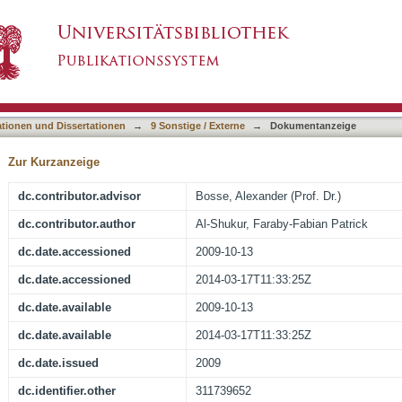
r Huntingtin-Interacting-Protein-1 Expression 
asiert)
ationen und Dissertationen
→
9 Sonstige / Externe
→
Dokumentanzeige
Zur Kurzanzeige
dc.contributor.advisor
Bosse, Alexander (Prof. Dr.)
dc.contributor.author
Al-Shukur, Faraby-Fabian Patrick
dc.date.accessioned
2009-10-13
dc.date.accessioned
2014-03-17T11:33:25Z
dc.date.available
2009-10-13
dc.date.available
2014-03-17T11:33:25Z
dc.date.issued
2009
dc.identifier.other
311739652