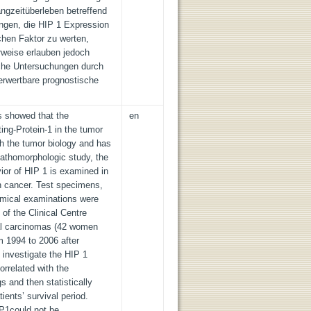
ngzeitüberleben betreffend
ngen, die HIP 1 Expression
hen Faktor zu werten,
erweise erlauben jedoch
sche Untersuchungen durch
erwertbare prognostische
s showed that the
en
ting-Protein-1 in the tumor
th the tumor biology and has
pathomorphologic study, the
or of HIP 1 is examined in
on cancer. Test specimens,
mical examinations were
 of the Clinical Centre
tal carcinomas (42 women
 1994 to 2006 after
 investigate the HIP 1
orrelated with the
s and then statistically
ients’ survival period.
IP1could not be