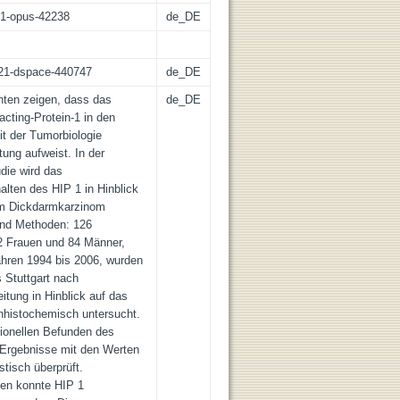
:21-opus-42238
de_DE
z:21-dspace-440747
de_DE
nten zeigen, dass das
de_DE
cting-Protein-1 in den
t der Tumorbiologie
tung aufweist. In der
die wird das
ten des HIP 1 in Hinblick
im Dickdarmkarzinom
 und Methoden: 126
42 Frauen und 84 Männer,
ahren 1994 bis 2006, wurden
s Stuttgart nach
itung in Hinblick auf das
nhistochemisch untersucht.
ionellen Befunden des
e Ergebnisse mit den Werten
stisch überprüft.
ien konnte HIP 1