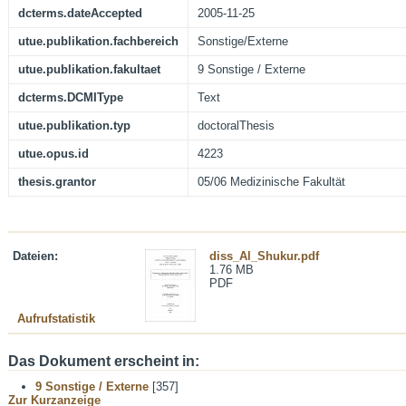
dcterms.dateAccepted
2005-11-25
utue.publikation.fachbereich
Sonstige/Externe
utue.publikation.fakultaet
9 Sonstige / Externe
dcterms.DCMIType
Text
utue.publikation.typ
doctoralThesis
utue.opus.id
4223
thesis.grantor
05/06 Medizinische Fakultät
Dateien:
diss_Al_Shukur.pdf
1.76 MB
PDF
Aufrufstatistik
Das Dokument erscheint in:
9 Sonstige / Externe
[357]
Zur Kurzanzeige