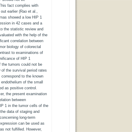
his fact complies with
ut earlier (Rao et al.,
omas showed a low HIP 1
ession in 42 cases and a
o the statistic review and
valuated with the help of the
ficant correlation between
or biology of colorectal
ntrast to examinations of
gnificance of HIP 1
f the tumors could not be
of the survival period rates
s correspond to the known
 endothelium of the small
ed as positive control.
cer, the present examination
relation between
 1 in the tumor cells of the
the data of staging and
concerning long-term
 expression can be used as
s not fulfilled. However,