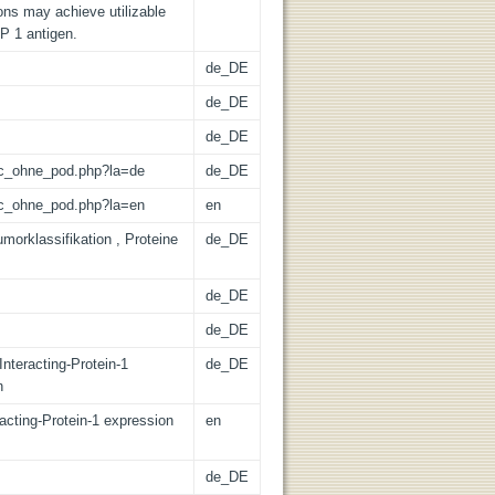
ons may achieve utilizable
P 1 antigen.
de_DE
de_DE
de_DE
/lic_ohne_pod.php?la=de
de_DE
/lic_ohne_pod.php?la=en
en
orklassifikation , Proteine
de_DE
de_DE
de_DE
nteracting-Protein-1
de_DE
n
racting-Protein-1 expression
en
de_DE