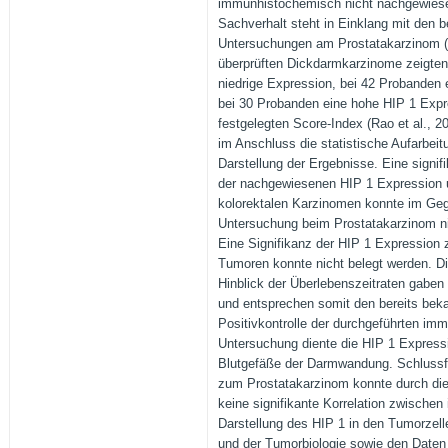
immunhistochemisch nicht nachgewiese
Sachverhalt steht in Einklang mit den be
Untersuchungen am Prostatakarzinom (R
überprüften Dickdarmkarzinome zeigten
niedrige Expression, bei 42 Probanden 
bei 30 Probanden eine hohe HIP 1 Exp
festgelegten Score-Index (Rao et al., 2
im Anschluss die statistische Aufarbei
Darstellung der Ergebnisse. Eine signif
der nachgewiesenen HIP 1 Expression u
kolorektalen Karzinomen konnte im Geg
Untersuchung beim Prostatakarzinom nic
Eine Signifikanz der HIP 1 Expression
Tumoren konnte nicht belegt werden. D
Hinblick der Überlebenszeitraten gaben
und entsprechen somit den bereits beka
Positivkontrolle der durchgeführten i
Untersuchung diente die HIP 1 Expressi
Blutgefäße der Darmwandung. Schlussf
zum Prostatakarzinom konnte durch die
keine signifikante Korrelation zwische
Darstellung des HIP 1 in den Tumorzel
und der Tumorbiologie sowie den Daten