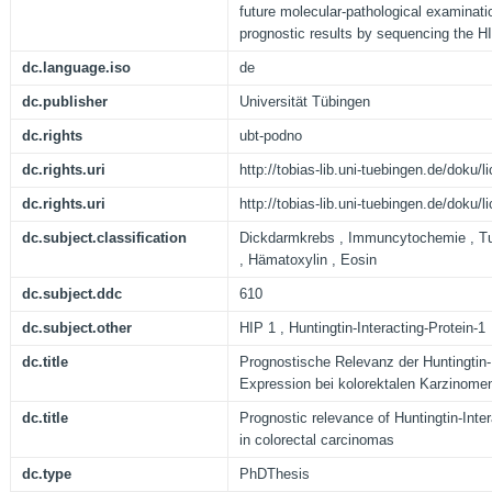
future molecular-pathological examinati
prognostic results by sequencing the HI
dc.language.iso
de
dc.publisher
Universität Tübingen
dc.rights
ubt-podno
dc.rights.uri
http://tobias-lib.uni-tuebingen.de/doku
dc.rights.uri
http://tobias-lib.uni-tuebingen.de/doku
dc.subject.classification
Dickdarmkrebs , Immuncytochemie , Tum
, Hämatoxylin , Eosin
dc.subject.ddc
610
dc.subject.other
HIP 1 , Huntingtin-Interacting-Protein-1
dc.title
Prognostische Relevanz der Huntingtin-I
Expression bei kolorektalen Karzinome
dc.title
Prognostic relevance of Huntingtin-Inte
in colorectal carcinomas
dc.type
PhDThesis