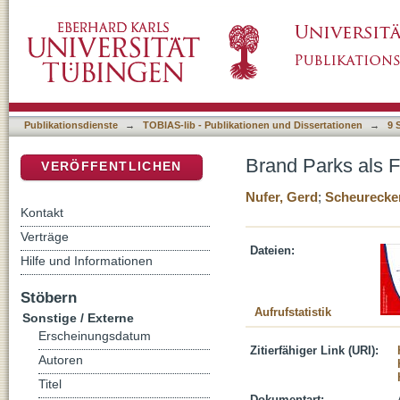
Brand Parks als Form des dauerhaften Event
DSpace Repositorium (Manakin basiert)
Publikationsdienste
→
TOBIAS-lib - Publikationen und Dissertationen
→
9 
Brand Parks als 
VERÖFFENTLICHEN
Nufer, Gerd
;
Scheurecker
Kontakt
Verträge
Dateien:
Hilfe und Informationen
Stöbern
Aufrufstatistik
Sonstige / Externe
Erscheinungsdatum
Zitierfähiger Link (URI):
Autoren
Titel
Dokumentart: