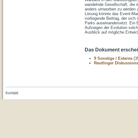
wandelnde Gesellschaft, die 
anders umworben zu werden al
Lösung könnte das Event-Marke
vorliegende Beitrag, der sic
Parks auseinandersetzt. Ein 
Aufzeigen der Evolution solc
Ausblick auf mögliche Entwi
Das Dokument erschein
9 Sonstige / Externe
[3
Reutlinger Diskussion
Kontakt