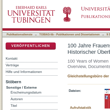
100 Jahre Frauenstudium an der Universität 
DSpace Repositorium (Manakin basiert)
Zeitzeuginnenberichte und Zeitdokumente
Publikationsdienste
→
TOBIAS-lib - Publikationen und Dissertationen
→
9 
100 Jahre Frauens
VERÖFFENTLICHEN
Historischer Über
Kontakt
100 Years of Women St
Verträge
Overview, Documents
Hilfe und Informationen
Gleichstellungsbüro der 
Stöbern
Sonstige / Externe
Dateien:
Erscheinungsdatum
Autoren
Titel
Aufrufstatistik