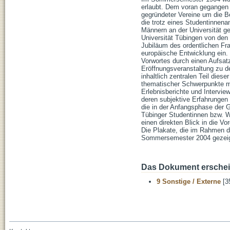
erlaubt. Dem voran gegangen 
gegründeter Vereine um die B
die trotz eines Studentinnen
Männern an der Universität ge
Universität Tübingen von den 
Jubiläum des ordentlichen F
europäische Entwicklung ein. 
Vorwortes durch einen Aufsat
Eröffnungsveranstaltung zu de
inhaltlich zentralen Teil dies
thematischer Schwerpunkte mi
Erlebnisberichte und Intervie
deren subjektive Erfahrungen 
die in der Anfangsphase der 
Tübinger Studentinnen bzw. Wi
einen direkten Blick in die 
Die Plakate, die im Rahmen d
Sommersemester 2004 gezeigt 
Das Dokument erschein
9 Sonstige / Externe
[3