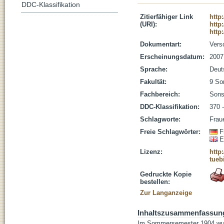
DDC-Klassifikation
Zitierfähiger Link
http
(URI):
http
http
Dokumentart:
Vers
Erscheinungsdatum:
2007
Sprache:
Deut
Fakultät:
9 So
Fachbereich:
Sons
DDC-Klassifikation:
370 
Schlagworte:
Frau
Freie Schlagwörter:
F
E
Lizenz:
http
tueb
Gedruckte Kopie
bestellen:
Zur Langanzeige
Inhaltszusammenfassun
Im Sommersemester 1904 wurde