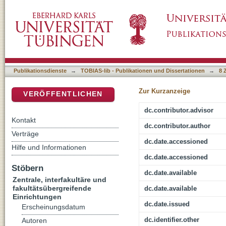
Untersuchung axonaler Lenkungsmechanisme
DSpace Repositorium (Manakin basiert)
SRF.
Publikationsdienste
→
TOBIAS-lib - Publikationen und Dissertationen
→
8 
Zur Kurzanzeige
VERÖFFENTLICHEN
dc.contributor.advisor
Kontakt
dc.contributor.author
Verträge
dc.date.accessioned
Hilfe und Informationen
dc.date.accessioned
Stöbern
dc.date.available
Zentrale, interfakultäre und
fakultätsübergreifende
dc.date.available
Einrichtungen
dc.date.issued
Erscheinungsdatum
dc.identifier.other
Autoren