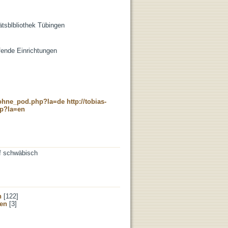
tätsblbliothek Tübingen
ifende Einrichtungen
c_ohne_pod.php?la=de
http://tobias-
hp?la=en
uf schwäbisch
n
[122]
gen
[3]