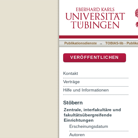
Die Schlagwortvergabe im
DSpace Repositorium (Manakin b
Publikationsdienste
→
TOBIAS-lib - Publik
VERÖFFENTLICHEN
Kontakt
Verträge
Hilfe und Informationen
Stöbern
Zentrale, interfakultäre und
fakultätsübergreifende
Einrichtungen
Erscheinungsdatum
Autoren