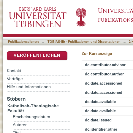
Christus medicus: Die Pastoral als Ort der sp
DSpace Repositorium (Manakin basiert)
Publikationsdienste
→
TOBIAS-lib - Publikationen und Dissertationen
→
2 
Zur Kurzanzeige
VERÖFFENTLICHEN
dc.contributor.advisor
Kontakt
dc.contributor.author
Verträge
dc.date.accessioned
Hilfe und Informationen
dc.date.accessioned
Stöbern
dc.date.available
Katholisch-Theologische
Fakultät
dc.date.available
Erscheinungsdatum
dc.date.issued
Autoren
dc.identifier.other
Titel