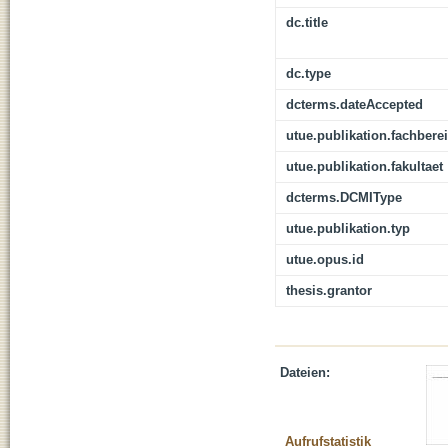
dc.title
dc.type
dcterms.dateAccepted
utue.publikation.fachbere
utue.publikation.fakultaet
dcterms.DCMIType
utue.publikation.typ
utue.opus.id
thesis.grantor
Dateien:
Aufrufstatistik