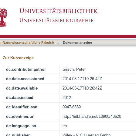
Interactions in the Hydrogen Storage Materia
asiert)
h-Naturwissenschaftliche Fakultät
→
Dokumentanzeige
Zur Kurzanzeige
dc.contributor.author
Sirsch, Peter
dc.date.accessioned
2014-03-17T10:26:42Z
dc.date.available
2014-03-17T10:26:42Z
dc.date.issued
2012
dc.identifier.issn
0947-6539
dc.identifier.uri
http://hdl.handle.net/10900/43620
dc.language.iso
en
dc.publisher
Wiley - V C H Verlag Gmbh