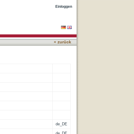
ls AlH3, MgH2, and NaAlH4
Einloggen
« zurück
de_DE
de_DE