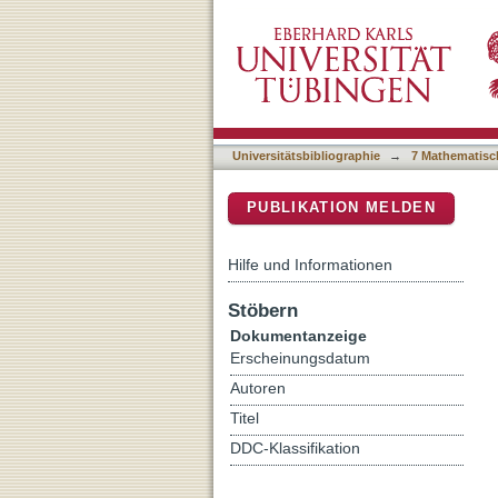
Hydride-Hydride Bonding 
DSpace Repositorium (Manakin b
Universitätsbibliographie
→
7 Mathematisc
PUBLIKATION MELDEN
Hilfe und Informationen
Stöbern
Dokumentanzeige
Erscheinungsdatum
Autoren
Titel
DDC-Klassifikation