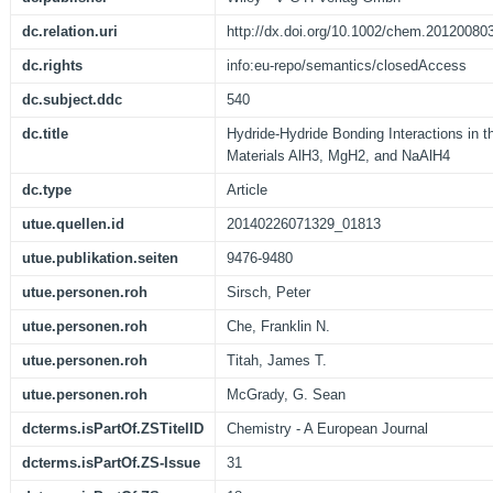
dc.relation.uri
http://dx.doi.org/10.1002/chem.20120080
dc.rights
info:eu-repo/semantics/closedAccess
dc.subject.ddc
540
dc.title
Hydride-Hydride Bonding Interactions in 
Materials AlH3, MgH2, and NaAlH4
dc.type
Article
utue.quellen.id
20140226071329_01813
utue.publikation.seiten
9476-9480
utue.personen.roh
Sirsch, Peter
utue.personen.roh
Che, Franklin N.
utue.personen.roh
Titah, James T.
utue.personen.roh
McGrady, G. Sean
dcterms.isPartOf.ZSTitelID
Chemistry - A European Journal
dcterms.isPartOf.ZS-Issue
31