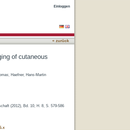
mas
Einloggen
« zurück
ging of cutaneous
homas
;
Haefner, Hans-Martin
haft (2012), Bd. 10, H. 8, S. 579-586
6.x