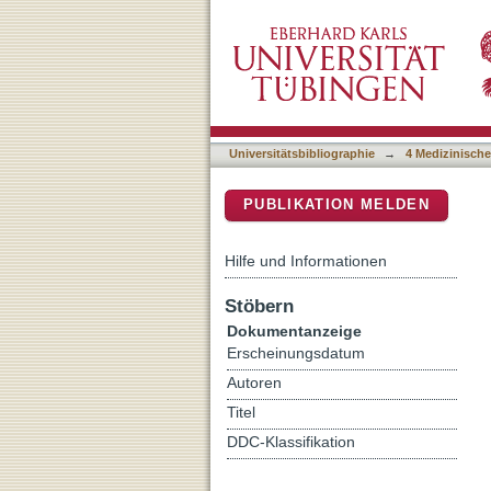
Comparison and evaluation
DSpace Repositorium (Manakin b
Universitätsbibliographie
→
4 Medizinische
PUBLIKATION MELDEN
Hilfe und Informationen
Stöbern
Dokumentanzeige
Erscheinungsdatum
Autoren
Titel
DDC-Klassifikation