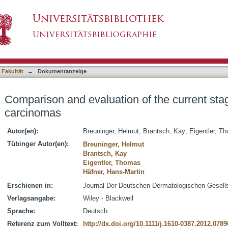
 of the current staging of cutaneous carcino
asiert)
 Fakultät
→
Dokumentanzeige
Comparison and evaluation of the current sta
carcinomas
Autor(en):
Breuninger, Helmut
;
Brantsch, Kay
;
Eigentler, T
Tübinger Autor(en):
Breuninger, Helmut
Brantsch, Kay
Eigentler, Thomas
Häfner, Hans-Martin
Erschienen in:
Journal Der Deutschen Dermatologischen Gesellsc
Verlagsangabe:
Wiley - Blackwell
Sprache:
Deutsch
Referenz zum Volltext:
http://dx.doi.org/10.1111/j.1610-0387.2012.0789