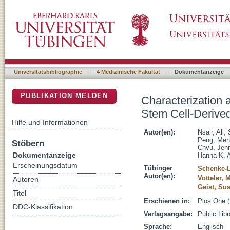
Characterization and Therapeutic Potential o
DSpace Repositorium (Manakin basiert)
Cardiovascular Progenitor Cells
Universitätsbibliographie
→
4 Medizinische Fakultät
→
Dokumentanzeige
PUBLIKATION MELDEN
Characterization 
Stem Cell-Derived
Hilfe und Informationen
Autor(en):
Nsair, Ali
;
Peng
;
Men
Stöbern
Chyu, Jenn
Dokumentanzeige
Hanna K. 
Erscheinungsdatum
Tübinger
Schenke-L
Autor(en):
Votteler, 
Autoren
Geist, Su
Titel
Erschienen in:
Plos One (
DDC-Klassifikation
Verlagsangabe:
Public Lib
Sprache:
Englisch