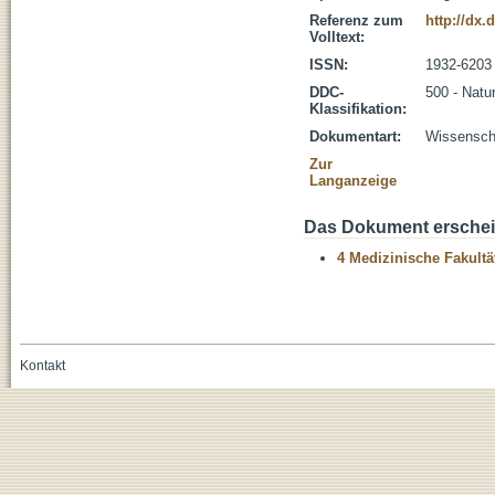
Referenz zum
http://dx.
Volltext:
ISSN:
1932-6203
DDC-
500 - Natu
Klassifikation:
Dokumentart:
Wissenscha
Zur
Langanzeige
Das Dokument erschein
4 Medizinische Fakultä
Kontakt