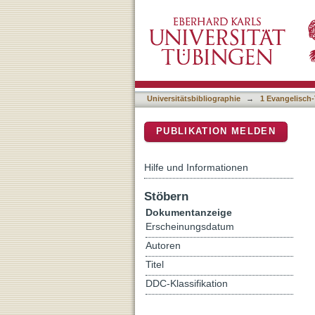
Die Seelsorge vor der Sin
DSpace Repositorium (Manakin b
seelsorgliche Interaktion
Universitätsbibliographie
→
1 Evangelisch-
PUBLIKATION MELDEN
Hilfe und Informationen
Stöbern
Dokumentanzeige
Erscheinungsdatum
Autoren
Titel
DDC-Klassifikation