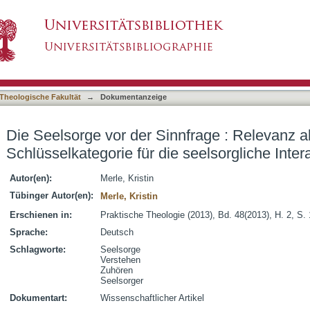
nfrage : Relevanz als hermeneutische Schlüsse
asiert)
Theologische Fakultät
→
Dokumentanzeige
Die Seelsorge vor der Sinnfrage : Relevanz 
Schlüsselkategorie für die seelsorgliche Inter
Autor(en):
Merle, Kristin
Tübinger Autor(en):
Merle, Kristin
Erschienen in:
Praktische Theologie (2013), Bd. 48(2013), H. 2, S.
Sprache:
Deutsch
Schlagworte:
Seelsorge
Verstehen
Zuhören
Seelsorger
Dokumentart:
Wissenschaftlicher Artikel