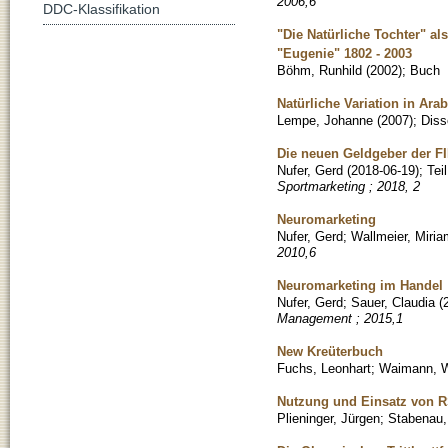
2006,6
DDC-Klassifikation
"Die Natürliche Tochter" a
"Eugenie" 1802 - 2003
Böhm, Runhild
(
2002
)
;
Buch
Natürliche Variation in Ara
Lempe, Johanne
(
2007
)
;
Diss
Die neuen Geldgeber der F
Nufer, Gerd
(
2018-06-19
)
;
Tei
Sportmarketing ; 2018, 2
Neuromarketing
Nufer, Gerd
;
Wallmeier, Miria
2010,6
Neuromarketing im Handel
Nufer, Gerd
;
Sauer, Claudia
(
Management ; 2015,1
New Kreüterbuch
Fuchs, Leonhart
;
Waimann, W
Nutzung und Einsatz von 
Plieninger, Jürgen
;
Stabenau,