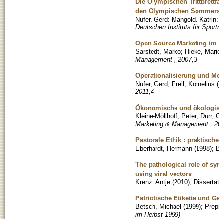
Die Olympischen Trittbret
den Olympischen Sommers
Nufer, Gerd
;
Mangold, Katrin
Deutschen Instituts für Sport
Open Source-Marketing im
Sarstedt, Marko
;
Hieke, Mari
Management ; 2007,3
Operationalisierung und M
Nufer, Gerd
;
Prell, Kornelius
(
2011,4
Ökonomische und ökologis
Kleine-Möllhoff, Peter
;
Dürr, 
Marketing & Management ; 2
Pastorale Ethik : praktisch
Eberhardt, Hermann
(
1998
)
;
The pathological role of sy
using viral vectors
Krenz, Antje
(
2010
)
;
Dissertat
Patriotische Etikette und G
Betsch, Michael
(
1999
)
;
Prepr
im Herbst 1999)