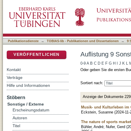
Auflistung 9 Sonstige / Externe nach Titel
DSpace Repositorium (Manakin basiert)
Publikationsdienste
→
TOBIAS-lib - Publikationen und Dissertationen
→
9 
Auflistung 9 Sonst
VERÖFFENTLICHEN
0-9
A
B
C
D
E
F
G
H
I
J
K
L
Kontakt
Oder geben Sie die ersten Bu
Verträge
Sortiert nach:
Hilfe und Informationen
Anzeige der Dokumente 229
Stöbern
Sonstige / Externe
Musik- und Kulturleben im
Erscheinungsdatum
Eckstein, Susanne
(
2024-11-
Autoren
The nature of sports marke
Titel
Bühler, André
;
Nufer, Gerd
(
2