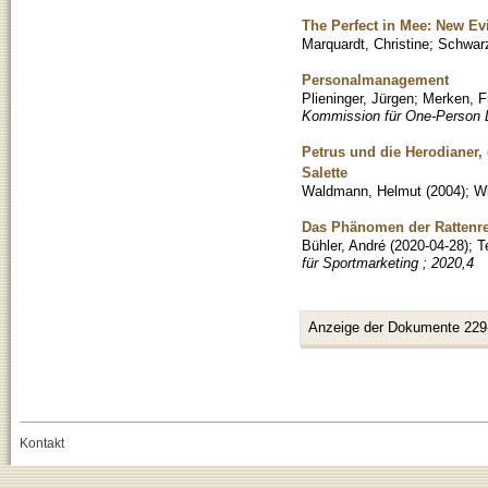
The Perfect in Mee: New Ev
Marquardt, Christine
;
Schwarz
Personalmanagement
Plieninger, Jürgen
;
Merken, F
Kommission für One-Person Li
Petrus und die Herodianer,
Salette
Waldmann, Helmut
(
2004
)
;
Wi
Das Phänomen der Rattenre
Bühler, André
(
2020-04-28
)
;
T
für Sportmarketing ; 2020,4
Anzeige der Dokumente 229
Kontakt