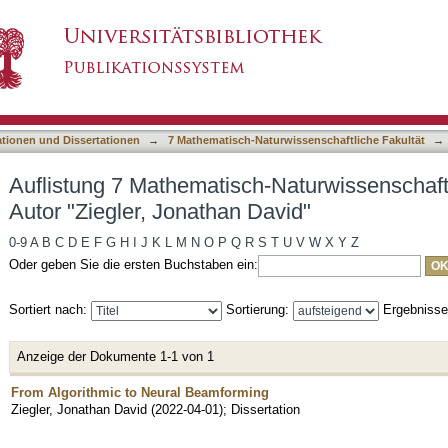
-Naturwissenschaftliche Fakultät nach Autor "
asiert)
ationen und Dissertationen
→
7 Mathematisch-Naturwissenschaftliche Fakultät
→
Auflistung 7 Mathematisch-Naturwissenschaft
Autor "Ziegler, Jonathan David"
0-9
A
B
C
D
E
F
G
H
I
J
K
L
M
N
O
P
Q
R
S
T
U
V
W
X
Y
Z
Oder geben Sie die ersten Buchstaben ein:
Sortiert nach:
Sortierung:
Ergebniss
Anzeige der Dokumente 1-1 von 1
From Algorithmic to Neural Beamforming
Ziegler, Jonathan David
(
2022-04-01
)
;
Dissertation