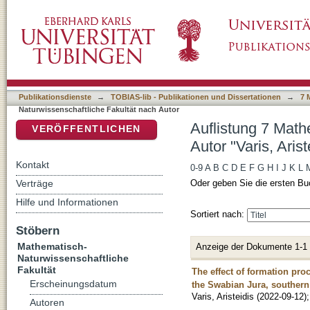
Auflistung 7 Mathematisch-Naturwissenschaftl
DSpace Repositorium (Manakin basiert)
Publikationsdienste
→
TOBIAS-lib - Publikationen und Dissertationen
→
7 
Naturwissenschaftliche Fakultät nach Autor
Auflistung 7 Math
VERÖFFENTLICHEN
Autor "Varis, Arist
Kontakt
0-9
A
B
C
D
E
F
G
H
I
J
K
L
Verträge
Oder geben Sie die ersten Bu
Hilfe und Informationen
Sortiert nach:
Stöbern
Mathematisch-
Anzeige der Dokumente 1-1
Naturwissenschaftliche
Fakultät
The effect of formation pro
Erscheinungsdatum
the Swabian Jura, souther
Varis, Aristeidis
(
2022-09-12
)
Autoren