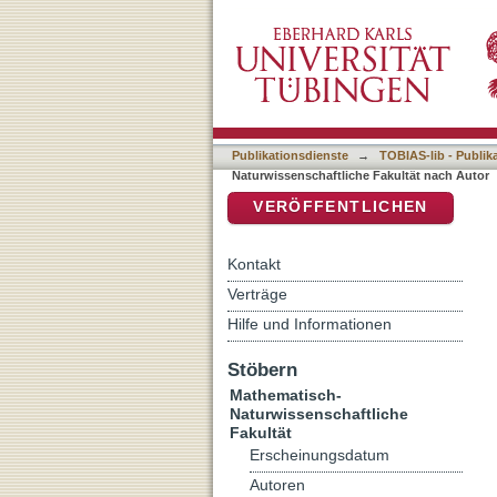
Auflistung 7 Mathematisch
DSpace Repositorium (Manakin b
Publikationsdienste
→
TOBIAS-lib - Publik
Naturwissenschaftliche Fakultät nach Autor
VERÖFFENTLICHEN
Kontakt
Verträge
Hilfe und Informationen
Stöbern
Mathematisch-
Naturwissenschaftliche
Fakultät
Erscheinungsdatum
Autoren