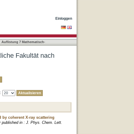
"Ragulskaya, Anastasia"
Einloggen
Auflistung 7 Mathematisch-
liche Fakultät nach
e:
d by coherent X-ray scattering
y published in : J. Phys. Chem. Lett.