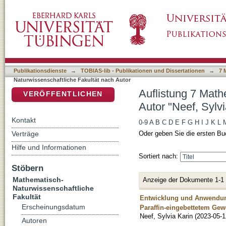
Auflistung 7 Mathematisch-Naturwissenschaftl
DSpace Repositorium (Manakin basiert)
Publikationsdienste
→
TOBIAS-lib - Publikationen und Dissertationen
→
7 
Naturwissenschaftliche Fakultät nach Autor
Auflistung 7 Math
VERÖFFENTLICHEN
Autor "Neef, Sylvi
Kontakt
0-9
A
B
C
D
E
F
G
H
I
J
K
L
Verträge
Oder geben Sie die ersten Bu
Hilfe und Informationen
Sortiert nach:
Stöbern
Mathematisch-
Anzeige der Dokumente 1-1
Naturwissenschaftliche
Fakultät
Entwicklung und Anwendung
Erscheinungsdatum
Paraffin-eingebettetem Ge
Neef, Sylvia Karin
(
2023-05-1
Autoren