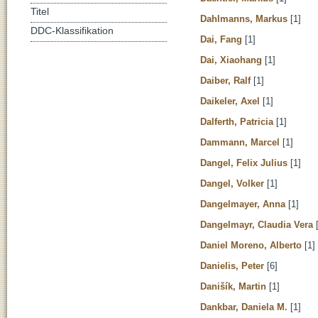
Titel
Dahlmanns, Markus
[1]
DDC-Klassifikation
Dai, Fang
[1]
Dai, Xiaohang
[1]
Daiber, Ralf
[1]
Daikeler, Axel
[1]
Dalferth, Patricia
[1]
Dammann, Marcel
[1]
Dangel, Felix Julius
[1]
Dangel, Volker
[1]
Dangelmayer, Anna
[1]
Dangelmayr, Claudia Vera
[
Daniel Moreno, Alberto
[1]
Danielis, Peter
[6]
Danišík, Martin
[1]
Dankbar, Daniela M.
[1]