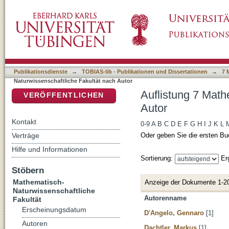
Auflistung 7 Mathematisch-Naturwissenschaft
DSpace Repositorium (Manakin basiert)
Publikationsdienste
→
TOBIAS-lib - Publikationen und Dissertationen
→
7 
Naturwissenschaftliche Fakultät nach Autor
Auflistung 7 Math
VERÖFFENTLICHEN
Autor
Kontakt
0-9
A
B
C
D
E
F
G
H
I
J
K
L
Verträge
Oder geben Sie die ersten Bu
Hilfe und Informationen
Sortierung:
Er
Stöbern
Mathematisch-
Anzeige der Dokumente 1-2
Naturwissenschaftliche
Autorenname
Fakultät
Erscheinungsdatum
D'Angelo, Gennaro
[1]
Autoren
Dachtler, Markus
[1]