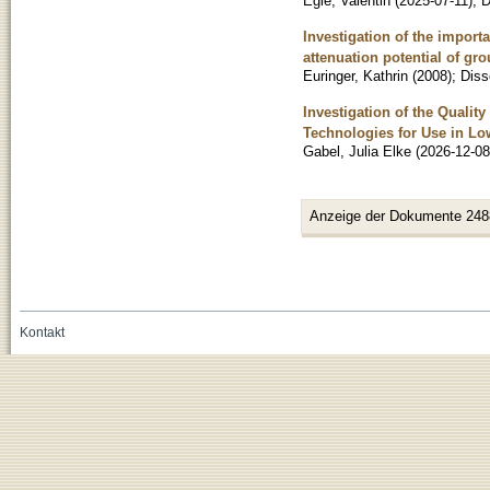
Egle, Valentin
(
2025-07-11
)
;
D
Investigation of the importa
attenuation potential of gr
Euringer, Kathrin
(
2008
)
;
Diss
Investigation of the Qualit
Technologies for Use in Lo
Gabel, Julia Elke
(
2026-12-08
Anzeige der Dokumente 248
Kontakt