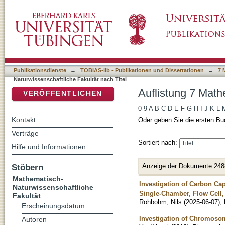
Auflistung 7 Mathematisch-Naturwissenschaftl
DSpace Repositorium (Manakin basiert)
Publikationsdienste
→
TOBIAS-lib - Publikationen und Dissertationen
→
7 
Naturwissenschaftliche Fakultät nach Titel
Auflistung 7 Math
VERÖFFENTLICHEN
0-9
A
B
C
D
E
F
G
H
I
J
K
L
Kontakt
Oder geben Sie die ersten Bu
Verträge
Sortiert nach:
Hilfe und Informationen
Anzeige der Dokumente 248
Stöbern
Mathematisch-
Investigation of Carbon Ca
Naturwissenschaftliche
Single-Chamber, Flow Cell,
Fakultät
Rohbohm, Nils
(
2025-06-07
)
;
Erscheinungsdatum
Investigation of Chromoso
Autoren