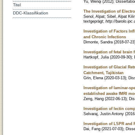
Yu, Wenqi
(
2012
)
;
Dissertatio
Titel
The Investigation of Elect
DDC-Klassifikation
Senol, Alpat
;
Sibel, Alpat Kili
textgeprägt
;
http://barolo.ipc
Investigation of Factors I
and Chronic Infections
Dimonte, Sandra
(
2018-07-23
Investigation of fetal brain
Hartkopf, Julia
(
2020-09-30
)
;
Investigation of Glacial R
Catchment, Tajikistan
Grin, Elena
(
2020-03-13
)
;
Dis
Investigation of laminar-sp
established awake fMRI mo
Zeng, Hang
(
2022-06-13
)
;
Dis
Investigation of lectin com
Selvaraj, Justin Antony
(
2016
Investigation of LSPR and R
Dai, Fang
(
2021-07-03
)
;
Disse