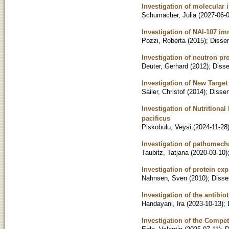
Investigation of molecular 
Schumacher, Julia
(
2027-06-
Investigation of NAI-107 i
Pozzi, Roberta
(
2015
)
;
Disser
Investigation of neutron pr
Deuter, Gerhard
(
2012
)
;
Disse
Investigation of New Target 
Sailer, Christof
(
2014
)
;
Disser
Investigation of Nutritiona
pacificus
Piskobulu, Veysi
(
2024-11-28
Investigation of pathomech
Taubitz, Tatjana
(
2020-03-10
)
Investigation of protein e
Nahnsen, Sven
(
2010
)
;
Disse
Investigation of the antibi
Handayani, Ira
(
2023-10-13
)
;
Investigation of the Compe