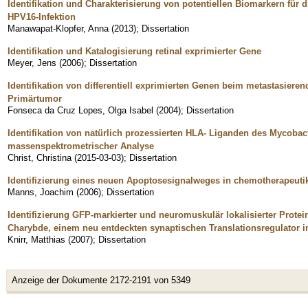
Identifikation und Charakterisierung von potentiellen Biomarkern für 
HPV16-Infektion
Manawapat-Klopfer, Anna
(
2013
)
;
Dissertation
Identifikation und Katalogisierung retinal exprimierter Gene
Meyer, Jens
(
2006
)
;
Dissertation
Identifikation von differentiell exprimierten Genen beim metastasie
Primärtumor
Fonseca da Cruz Lopes, Olga Isabel
(
2004
)
;
Dissertation
Identifikation von natürlich prozessierten HLA- Liganden des Mycobac
massenspektrometrischer Analyse
Christ, Christina
(
2015-03-03
)
;
Dissertation
Identifizierung eines neuen Apoptosesignalweges in chemotherapeuti
Manns, Joachim
(
2006
)
;
Dissertation
Identifizierung GFP-markierter und neuromuskulär lokalisierter Prote
Charybde, einem neu entdeckten synaptischen Translationsregulator 
Knirr, Matthias
(
2007
)
;
Dissertation
Anzeige der Dokumente 2172-2191 von 5349