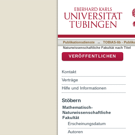
Auflistung 7 Mathematisch
DSpace Repositorium (Manakin b
Publikationsdienste
→
TOBIAS-lib - Publik
Naturwissenschaftliche Fakultät nach Titel
VERÖFFENTLICHEN
Kontakt
Verträge
Hilfe und Informationen
Stöbern
Mathematisch-
Naturwissenschaftliche
Fakultät
Erscheinungsdatum
Autoren