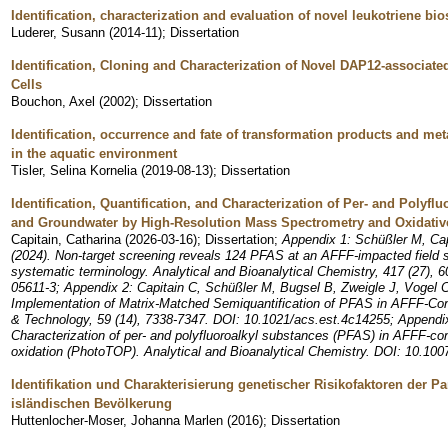
Identification, characterization and evaluation of novel leukotriene bio
Luderer, Susann
(
2014-11
)
;
Dissertation
Identification, Cloning and Characterization of Novel DAP12-associat
Cells
Bouchon, Axel
(
2002
)
;
Dissertation
Identification, occurrence and fate of transformation products and met
in the aquatic environment
Tisler, Selina Kornelia
(
2019-08-13
)
;
Dissertation
Identification, Quantification, and Characterization of Per- and Polyfl
and Groundwater by High-Resolution Mass Spectrometry and Oxidativ
Capitain, Catharina
(
2026-03-16
)
;
Dissertation
;
Appendix 1: Schüßler M, Cap
(2024). Non-target screening reveals 124 PFAS at an AFFF-impacted field s
systematic terminology. Analytical and Bioanalytical Chemistry, 417 (27),
05611-3; Appendix 2: Capitain C, Schüßler M, Bugsel B, Zweigle J, Vogel C
Implementation of Matrix-Matched Semiquantification of PFAS in AFFF-Co
& Technology, 59 (14), 7338-7347. DOI: 10.1021/acs.est.4c14255; Appendix
Characterization of per- and polyfluoroalkyl substances (PFAS) in AFFF-con
oxidation (PhotoTOP). Analytical and Bioanalytical Chemistry. DOI: 10.10
Identifikation und Charakterisierung genetischer Risikofaktoren der P
isländischen Bevölkerung
Huttenlocher-Moser, Johanna Marlen
(
2016
)
;
Dissertation