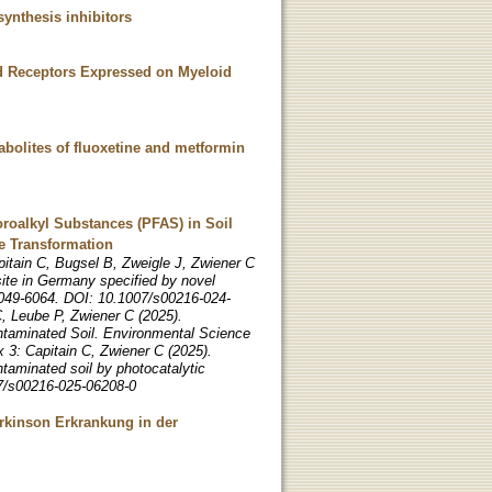
synthesis inhibitors
ed Receptors Expressed on Myeloid
abolites of fluoxetine and metformin
uoroalkyl Substances (PFAS) in Soil
e Transformation
itain C, Bugsel B, Zweigle J, Zwiener C
ite in Germany specified by novel
 6049-6064. DOI: 10.1007/s00216-024-
, Leube P, Zwiener C (2025).
ntaminated Soil. Environmental Science
 3: Capitain C, Zwiener C (2025).
taminated soil by photocatalytic
07/s00216-025-06208-0
arkinson Erkrankung in der