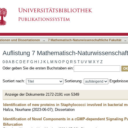
-Naturwissenschaftliche Fakultät nach Titel
asiert)
ationen und Dissertationen
→
7 Mathematisch-Naturwissenschaftliche Fakultät
→
Auflistung 7 Mathematisch-Naturwissenschaftl
0-9
A
B
C
D
E
F
G
H
I
J
K
L
M
N
O
P
Q
R
S
T
U
V
W
X
Y
Z
Oder geben Sie die ersten Buchstaben ein:
Sortiert nach:
Sortierung:
Ergebniss
Anzeige der Dokumente 2172-2191 von 5349
Identification of new proteins in Staphylococci involved in bacterial 
Hafza, Nourhane
(
2023-06-07
)
;
Dissertation
Identification of Novel Components in a cGMP-dependent Signaling 
Bifurcation