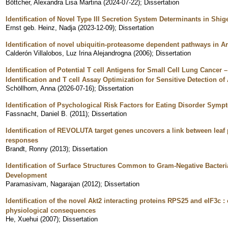
Böttcher, Alexandra Lisa Martina
(
2024-07-22
)
;
Dissertation
Identification of Novel Type III Secretion System Determinants in Shige
Ernst geb. Heinz, Nadja
(
2023-12-09
)
;
Dissertation
Identification of novel ubiquitin-proteasome dependent pathways in Ar
Calderón Villalobos, Luz Irina Alejandrogna
(
2006
)
;
Dissertation
Identification of Potential T cell Antigens for Small Cell Lung Cance
Identification and T cell Assay Optimization for Sensitive Detection of 
Schöllhorn, Anna
(
2026-07-16
)
;
Dissertation
Identification of Psychological Risk Factors for Eating Disorder Sy
Fassnacht, Daniel B.
(
2011
)
;
Dissertation
Identification of REVOLUTA target genes uncovers a link between leaf
responses
Brandt, Ronny
(
2013
)
;
Dissertation
Identification of Surface Structures Common to Gram-Negative Bacteria
Development
Paramasivam, Nagarajan
(
2012
)
;
Dissertation
Identification of the novel Akt2 interacting proteins RPS25 and eIF3c : 
physiological consequences
He, Xuehui
(
2007
)
;
Dissertation