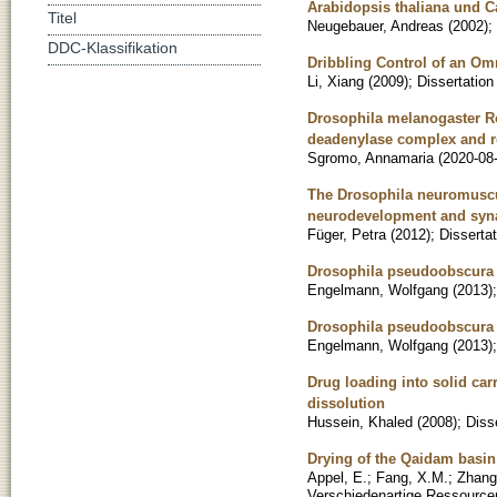
Arabidopsis thaliana und 
Titel
Neugebauer, Andreas
(
2002
)
;
DDC-Klassifikation
Dribbling Control of an Om
Li, Xiang
(
2009
)
;
Dissertation
Drosophila melanogaster R
deadenylase complex and r
Sgromo, Annamaria
(
2020-08
The Drosophila neuromuscu
neurodevelopment and syna
Füger, Petra
(
2012
)
;
Dissertat
Drosophila pseudoobscura
Engelmann, Wolfgang
(
2013
)
Drosophila pseudoobscura
Engelmann, Wolfgang
(
2013
)
Drug loading into solid car
dissolution
Hussein, Khaled
(
2008
)
;
Diss
Drying of the Qaidam basin
Appel, E.
;
Fang, X.M.
;
Zhang
Verschiedenartige Ressourcen