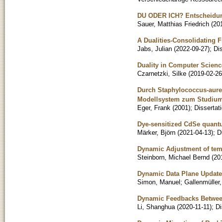
DU ODER ICH? Entscheidung
Sauer, Matthias Friedrich
(
20
A Dualities-Consolidating
Jabs, Julian
(
2022-09-27
)
;
Di
Duality in Computer Scienc
Czarnetzki, Silke
(
2019-02-26
Durch Staphylococcus-aureus
Modellsystem zum Studium 
Eger, Frank
(
2001
)
;
Dissertat
Dye-sensitized CdSe quantu
Märker, Björn
(
2021-04-13
)
;
D
Dynamic Adjustment of temp
Steinborn, Michael Bernd
(
20
Dynamic Data Plane Update
Simon, Manuel
;
Gallenmüller
Dynamic Feedbacks Between
Li, Shanghua
(
2020-11-11
)
;
Di