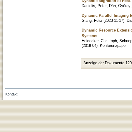
Dynamic Migration of Real
Danielis, Peter
;
Dán, György
Dynamic Parallel Imaging f
Glang, Felix
(
2023-11-17
)
;
Dis
Dynamic Resource Extensio
Systems
Heidecker, Christoph
;
Schnepf
(
2019-04
)
;
Konferenzpaper
Anzeige der Dokumente 120
Kontakt