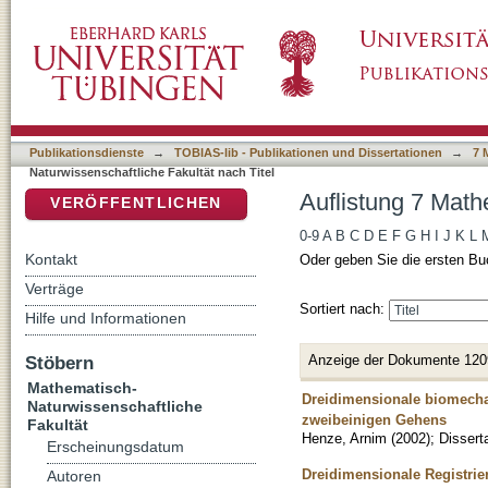
Auflistung 7 Mathematisch-Naturwissenschaftl
DSpace Repositorium (Manakin basiert)
Publikationsdienste
→
TOBIAS-lib - Publikationen und Dissertationen
→
7 
Naturwissenschaftliche Fakultät nach Titel
Auflistung 7 Math
VERÖFFENTLICHEN
0-9
A
B
C
D
E
F
G
H
I
J
K
L
Kontakt
Oder geben Sie die ersten Bu
Verträge
Sortiert nach:
Hilfe und Informationen
Anzeige der Dokumente 120
Stöbern
Mathematisch-
Dreidimensionale biomecha
Naturwissenschaftliche
zweibeinigen Gehens
Fakultät
Henze, Arnim
(
2002
)
;
Dissert
Erscheinungsdatum
Dreidimensionale Registri
Autoren