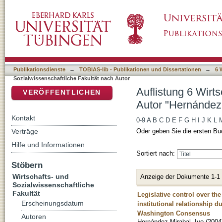
Auflistung 6 Wirtschafts- und Sozialwissensc
DSpace Repositorium (Manakin basiert)
Ivo"
Publikationsdienste
→
TOBIAS-lib - Publikationen und Dissertationen
→
6 
Sozialwissenschaftliche Fakultät nach Autor
Auflistung 6 Wirt
VERÖFFENTLICHEN
Autor "Hernández-
Kontakt
0-9
A
B
C
D
E
F
G
H
I
J
K
L
Verträge
Oder geben Sie die ersten Bu
Hilfe und Informationen
Sortiert nach:
Stöbern
Wirtschafts- und
Anzeige der Dokumente 1-1
Sozialwissenschaftliche
Fakultät
Legislative control over the
Erscheinungsdatum
institutional relationship
Washington Consensus
Autoren
Hernández-Mirabal, Ivo
(
2004