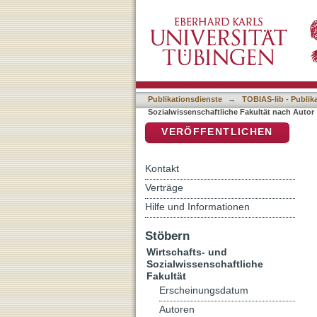
Auflistung 6 Wirtschafts- 
DSpace Repositorium (Manakin b
Publikationsdienste
→
TOBIAS-lib - Publik
Sozialwissenschaftliche Fakultät nach Autor
VERÖFFENTLICHEN
Kontakt
Verträge
Hilfe und Informationen
Stöbern
Wirtschafts- und
Sozialwissenschaftliche
Fakultät
Erscheinungsdatum
Autoren