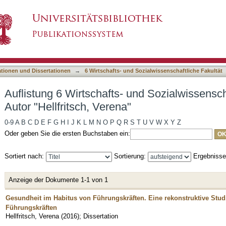
und Sozialwissenschaftliche Fakultät nach Autor
asiert)
ationen und Dissertationen
→
6 Wirtschafts- und Sozialwissenschaftliche Fakultät
Auflistung 6 Wirtschafts- und Sozialwissensch
Autor "Hellfritsch, Verena"
0-9
A
B
C
D
E
F
G
H
I
J
K
L
M
N
O
P
Q
R
S
T
U
V
W
X
Y
Z
Oder geben Sie die ersten Buchstaben ein:
Sortiert nach:
Sortierung:
Ergebniss
Anzeige der Dokumente 1-1 von 1
Gesundheit im Habitus von Führungskräften. Eine rekonstruktive Stud
Führungskräften
Hellfritsch, Verena
(
2016
)
;
Dissertation