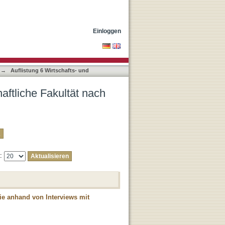
 "Hellfritsch, Verena"
Einloggen
→
Auflistung 6 Wirtschafts- und
aftliche Fakultät nach
e:
ie anhand von Interviews mit