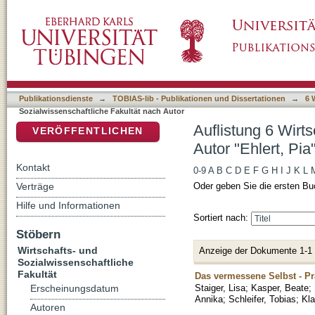
Auflistung 6 Wirtschafts- und Sozialwissensch
DSpace Repositorium (Manakin basiert)
Publikationsdienste
→
TOBIAS-lib - Publikationen und Dissertationen
→
6 
Sozialwissenschaftliche Fakultät nach Autor
Auflistung 6 Wirt
VERÖFFENTLICHEN
Autor "Ehlert, Pia
Kontakt
0-9
A
B
C
D
E
F
G
H
I
J
K
L
Verträge
Oder geben Sie die ersten Bu
Hilfe und Informationen
Sortiert nach:
Stöbern
Wirtschafts- und
Anzeige der Dokumente 1-1
Sozialwissenschaftliche
Fakultät
Das vermessene Selbst - Pr
Staiger, Lisa
;
Kasper, Beate
;
Erscheinungsdatum
Annika
;
Schleifer, Tobias
;
Kla
Autoren