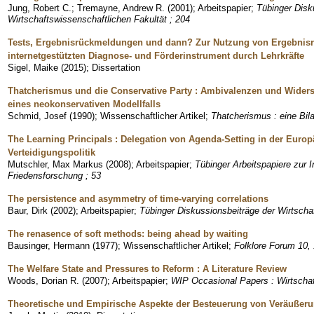
Jung, Robert C.
;
Tremayne, Andrew R.
(
2001
)
;
Arbeitspapier
;
Tübinger Disk
Wirtschaftswissenschaftlichen Fakultät ; 204
Tests, Ergebnisrückmeldungen und dann? Zur Nutzung von Ergebni
internetgestützten Diagnose- und Förderinstrument durch Lehrkräfte
Sigel, Maike
(
2015
)
;
Dissertation
Thatcherismus und die Conservative Party : Ambivalenzen und Widersp
eines neokonservativen Modellfalls
Schmid, Josef
(
1990
)
;
Wissenschaftlicher Artikel
;
Thatcherismus : eine Bil
The Learning Principals : Delegation von Agenda-Setting in der Europ
Verteidigungspolitik
Mutschler, Max Markus
(
2008
)
;
Arbeitspapier
;
Tübinger Arbeitspapiere zur I
Friedensforschung ; 53
The persistence and asymmetry of time-varying correlations
Baur, Dirk
(
2002
)
;
Arbeitspapier
;
Tübinger Diskussionsbeiträge der Wirtscha
The renasence of soft methods: being ahead by waiting
Bausinger, Hermann
(
1977
)
;
Wissenschaftlicher Artikel
;
Folklore Forum 10, 
The Welfare State and Pressures to Reform : A Literature Review
Woods, Dorian R.
(
2007
)
;
Arbeitspapier
;
WIP Occasional Papers : Wirtschaft
Theoretische und Empirische Aspekte der Besteuerung von Veräuße