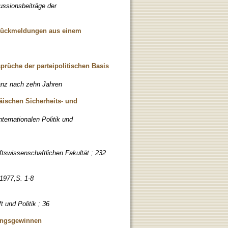
ussionsbeiträge der
srückmeldungen aus einem
rüche der parteipolitischen Basis
anz nach zehn Jahren
äischen Sicherheits- und
nternationalen Politik und
ftswissenschaftlichen Fakultät ; 232
1977,S. 1-8
 und Politik ; 36
rungsgewinnen