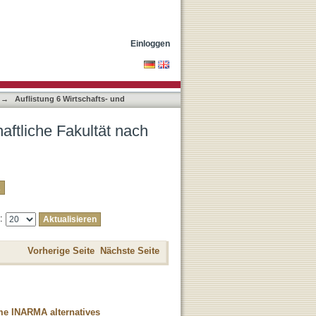
Einloggen
→
Auflistung 6 Wirtschafts- und
aftliche Fakultät nach
e:
Vorherige Seite
Nächste Seite
ome INARMA alternatives