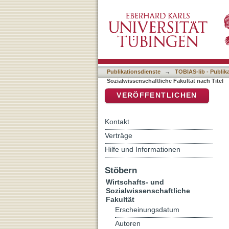
Auflistung 6 Wirtschafts- 
DSpace Repositorium (Manakin b
Publikationsdienste
→
TOBIAS-lib - Publik
Sozialwissenschaftliche Fakultät nach Titel
VERÖFFENTLICHEN
Kontakt
Verträge
Hilfe und Informationen
Stöbern
Wirtschafts- und
Sozialwissenschaftliche
Fakultät
Erscheinungsdatum
Autoren