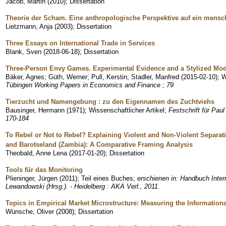
Jacob, Martin
(
2010
)
;
Dissertation
Theorie der Scham. Eine anthropologische Perspektive auf ein mensc
Lietzmann, Anja
(
2003
)
;
Dissertation
Three Essays on International Trade in Services
Blank, Sven
(
2018-06-18
)
;
Dissertation
Three-Person Envy Games. Experimental Evidence and a Stylized Mod
Bäker, Agnes
;
Güth, Werner
;
Pull, Kerstin
;
Stadler, Manfred
(
2015-02-10
)
;
W
Tübingen Working Papers in Economics and Finance ; 79
Tierzucht und Namengebung : zu den Eigennamen des Zuchtviehs
Bausinger, Hermann
(
1971
)
;
Wissenschaftlicher Artikel
;
Festschrift für Paul
170-184
To Rebel or Not to Rebel? Explaining Violent and Non-Violent Separat
and Barotseland (Zambia): A Comparative Framing Analysis
Theobald, Anne Lena
(
2017-01-20
)
;
Dissertation
Tools für das Monitoring
Plieninger, Jürgen
(
2011
)
;
Teil eines Buches
;
erschienen in: Handbuch Inte
Lewandowski (Hrsg.). - Heidelberg : AKA Verl., 2011.
Topics in Empirical Market Microstructure: Measuring the Information
Wünsche, Oliver
(
2008
)
;
Dissertation