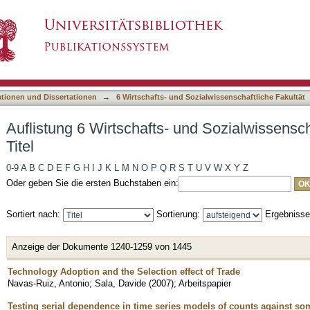
und Sozialwissenschaftliche Fakultät nach Titel
asiert)
ationen und Dissertationen
→
6 Wirtschafts- und Sozialwissenschaftliche Fakultät
Auflistung 6 Wirtschafts- und Sozialwissensch
Titel
0-9
A
B
C
D
E
F
G
H
I
J
K
L
M
N
O
P
Q
R
S
T
U
V
W
X
Y
Z
Oder geben Sie die ersten Buchstaben ein:
Sortiert nach:
Sortierung:
Ergebniss
Anzeige der Dokumente 1240-1259 von 1445
Technology Adoption and the Selection effect of Trade
Navas-Ruiz, Antonio
;
Sala, Davide
(
2007
)
;
Arbeitspapier
Testing serial dependence in time series models of counts against s