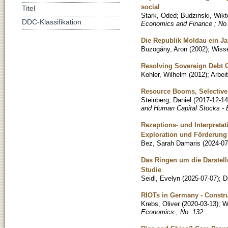
social
Titel
Stark, Oded
;
Budzinski, Wikt
DDC-Klassifikation
Economics and Finance ; No.
Die Republik Moldau ein J
Buzogány, Aron
(
2002
)
;
Wisse
Resolving Sovereign Debt C
Kohler, Wilhelm
(
2012
)
;
Arbei
Resource Booms, Selective
Steinberg, Daniel
(
2017-12-14
and Human Capital Stocks - B
Rezeptions- und Interpreta
Exploration und Förderung
Bez, Sarah Damaris
(
2024-07
Das Ringen um die Darstellu
Studie
Seidl, Evelyn
(
2025-07-07
)
;
D
RIOTs in Germany - Constru
Krebs, Oliver
(
2020-03-13
)
;
W
Economics ; No. 132