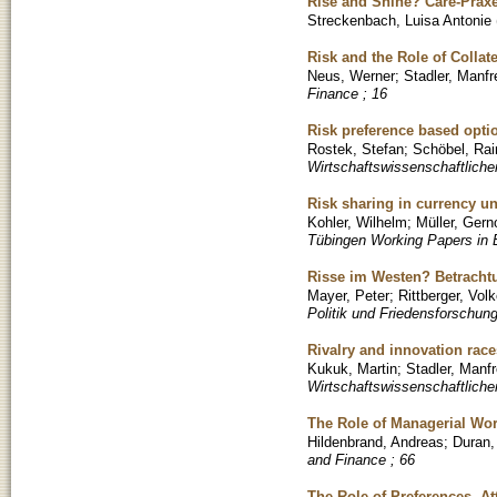
Rise and Shine? Care-Praxe
Streckenbach, Luisa Antonie
Risk and the Role of Collat
Neus, Werner
;
Stadler, Manfr
Finance ; 16
Risk preference based optio
Rostek, Stefan
;
Schöbel, Rai
Wirtschaftswissenschaftliche
Risk sharing in currency u
Kohler, Wilhelm
;
Müller, Gern
Tübingen Working Papers in 
Risse im Westen? Betrachtu
Mayer, Peter
;
Rittberger, Volk
Politik und Friedensforschung
Rivalry and innovation race
Kukuk, Martin
;
Stadler, Manf
Wirtschaftswissenschaftliche
The Role of Managerial Wo
Hildenbrand, Andreas
;
Duran,
and Finance ; 66
The Role of Preferences, At