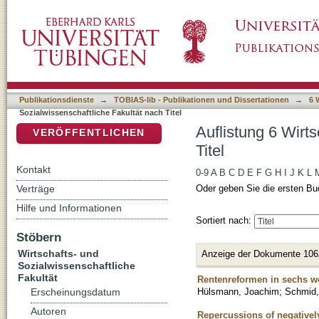
Auflistung 6 Wirtschafts- und Sozialwissensch
DSpace Repositorium (Manakin basiert)
Publikationsdienste
→
TOBIAS-lib - Publikationen und Dissertationen
→
6 
Sozialwissenschaftliche Fakultät nach Titel
Auflistung 6 Wirt
VERÖFFENTLICHEN
Titel
Kontakt
0-9
A
B
C
D
E
F
G
H
I
J
K
L
Verträge
Oder geben Sie die ersten Bu
Hilfe und Informationen
Sortiert nach:
Stöbern
Wirtschafts- und
Anzeige der Dokumente 106
Sozialwissenschaftliche
Fakultät
Rentenreformen in sechs we
Hülsmann, Joachim
;
Schmid,
Erscheinungsdatum
Autoren
Repercussions of negatively