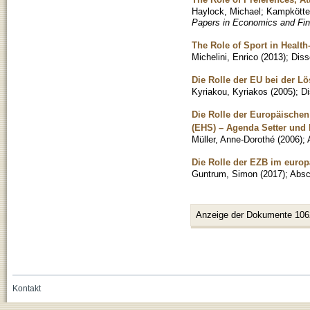
Haylock, Michael
;
Kampkötter
Papers in Economics and Fin
The Role of Sport in Health
Michelini, Enrico
(
2013
)
;
Diss
Die Rolle der EU bei der L
Kyriakou, Kyriakos
(
2005
)
;
Di
Die Rolle der Europäische
(EHS) – Agenda Setter und
Müller, Anne-Dorothé
(
2006
)
;
Die Rolle der EZB im euro
Guntrum, Simon
(
2017
)
;
Absc
Anzeige der Dokumente 106
Kontakt