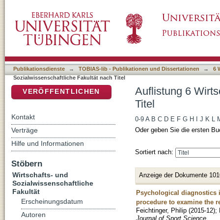
Auflistung 6 Wirtschafts- und Sozialwissensch
DSpace Repositorium (Manakin basiert)
Publikationsdienste
→
TOBIAS-lib - Publikationen und Dissertationen
→
6 
Sozialwissenschaftliche Fakultät nach Titel
Auflistung 6 Wirt
VERÖFFENTLICHEN
Titel
Kontakt
0-9
A
B
C
D
E
F
G
H
I
J
K
L
Verträge
Oder geben Sie die ersten Bu
Hilfe und Informationen
Sortiert nach:
Stöbern
Wirtschafts- und
Anzeige der Dokumente 101
Sozialwissenschaftliche
Fakultät
Psychological diagnostics 
Erscheinungsdatum
procedure to examine the re
Feichtinger, Philip
(
2015-12
)
;
Autoren
Journal of Sport Science