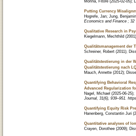
Morina, Fitore
(
2025-02-05
)
;
D
Putting Currency Misalignm
Hogrefe, Jan
;
Jung, Benjami
Economics and Finance ; 32
Qualitative Research in Ps
Kiegelmann, Mechthild
(
2001
Qualitätsmanagement der Tr
Schreiner, Robert
(
2011
)
;
Diss
Qualitätstestierung in der
Qualitätstestierung nach L
Mauch, Annette
(
2012
)
;
Disse
Quantifying Behavioral Re
Advanced Regularization fo
Nagel, Michael
(
2025-06-25
)
;
Journal, 31(6), 939–951. htt
Quantifying Equity Risk Pr
Hanenberg, Constantin Juri
(
Quantitative analyses of l
Crayen, Dorothee
(
2009
)
;
Dis