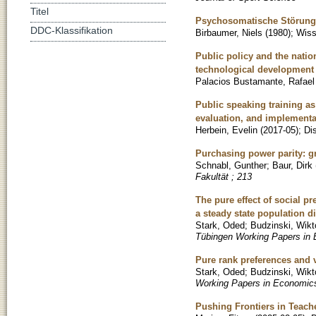
Titel
Psychosomatische Störun
DDC-Klassifikation
Birbaumer, Niels
(
1980
)
;
Wiss
Public policy and the natio
technological development 
Palacios Bustamante, Rafael
Public speaking training a
evaluation, and implementa
Herbein, Evelin
(
2017-05
)
;
Di
Purchasing power parity: gr
Schnabl, Gunther
;
Baur, Dirk
Fakultät ; 213
The pure effect of social p
a steady state population di
Stark, Oded
;
Budzinski, Wikt
Tübingen Working Papers in 
Pure rank preferences and v
Stark, Oded
;
Budzinski, Wikt
Working Papers in Economics
Pushing Frontiers in Teach