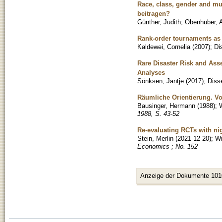
Race, class, gender and mu
beitragen?
Günther, Judith
;
Obenhuber, 
Rank-order tournaments as 
Kaldewei, Cornelia
(
2007
)
;
Di
Rare Disaster Risk and Ass
Analyses
Sönksen, Jantje
(
2017
)
;
Disse
Räumliche Orientierung. Vo
Bausinger, Hermann
(
1988
)
;
W
1988, S. 43-52
Re-evaluating RCTs with nig
Stein, Merlin
(
2021-12-20
)
;
Wi
Economics ; No. 152
Anzeige der Dokumente 101