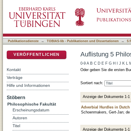
Auflistung 5 Philosophische Fakultät nach Au
DSpace Repositorium (Manakin basiert)
Publikationsdienste
→
TOBIAS-lib - Publikationen und Dissertationen
→
5 
Auflistung 5 Phil
VERÖFFENTLICHEN
0-9
A
B
C
D
E
F
G
H
I
J
K
L
Kontakt
Oder geben Sie die ersten Bu
Verträge
Sortiert nach:
Hilfe und Informationen
Anzeige der Dokumente 1-1
Stöbern
Philosophische Fakultät
Adverbial Hurdles in Dutch
Erscheinungsdatum
Schoenmakers, Gert-Jan
;
de 
Autoren
Titel
Anzeige der Dokumente 1-1