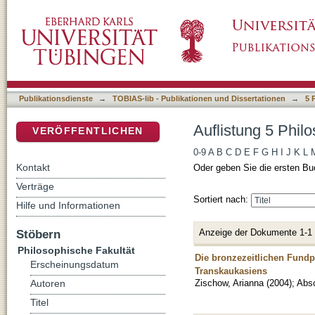
Auflistung 5 Philosophische Fakultät nach Au
DSpace Repositorium (Manakin basiert)
Publikationsdienste
→
TOBIAS-lib - Publikationen und Dissertationen
→
5 
Auflistung 5 Phil
VERÖFFENTLICHEN
0-9
A
B
C
D
E
F
G
H
I
J
K
L
Kontakt
Oder geben Sie die ersten Bu
Verträge
Sortiert nach:
Hilfe und Informationen
Anzeige der Dokumente 1-1
Stöbern
Philosophische Fakultät
Die bronzezeitlichen Fundpl
Erscheinungsdatum
Transkaukasiens
Zischow, Arianna
(
2004
)
;
Absc
Autoren
Titel