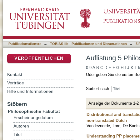
Auflistung 5 Philosophische Fakultät nach Au
DSpace Repositorium (Manakin basiert)
Publikationsdienste
→
TOBIAS-lib - Publikationen und Dissertationen
→
5 
Auflistung 5 Phil
VERÖFFENTLICHEN
0-9
A
B
C
D
E
F
G
H
I
J
K
L
Kontakt
Oder geben Sie die ersten Bu
Verträge
Sortiert nach:
Hilfe und Informationen
Anzeige der Dokumente 1-2
Stöbern
Philosophische Fakultät
Distributional and translati
Erscheinungsdatum
non-translated Dutch
Vandevoorde, Lore
;
De Baets
Autoren
Titel
Understanding PP placement 