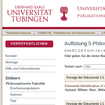
Auflistung 5 Philosophische Fakultät nach Au
DSpace Repositorium (Manakin basiert)
Publikationsdienste
→
TOBIAS-lib - Publikationen und Dissertationen
→
5 
Auflistung 5 Phil
VERÖFFENTLICHEN
0-9
A
B
C
D
E
F
G
H
I
J
K
L
Kontakt
Oder geben Sie die ersten Bu
Verträge
Sortiert nach:
Hilfe und Informationen
Anzeige der Dokumente 1-1
Stöbern
Philosophische Fakultät
Elemental Identification of
Erscheinungsdatum
Aylward, William
;
Marx, Willi
Autoren
Titel
Anzeige der Dokumente 1-1