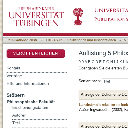
Auflistung 5 Philosophische Fakultät nach Au
DSpace Repositorium (Manakin basiert)
Publikationsdienste
→
TOBIAS-lib - Publikationen und Dissertationen
→
5 
Auflistung 5 Phil
VERÖFFENTLICHEN
0-9
A
B
C
D
E
F
G
H
I
J
K
L
Kontakt
Oder geben Sie die ersten Bu
Verträge
Sortiert nach:
Hilfe und Informationen
Anzeige der Dokumente 1-1
Stöbern
Philosophische Fakultät
Landnáma's relation to Icel
Erscheinungsdatum
Auður Ingvarsdóttir
(
2002
)
;
Ko
Autoren
Titel
Anzeige der Dokumente 1-1