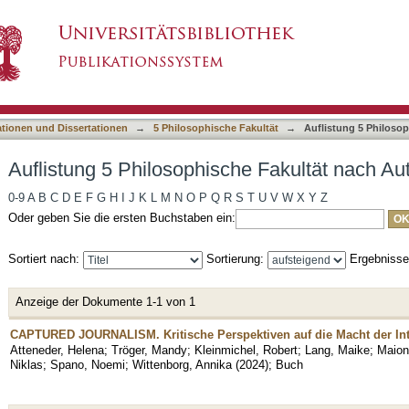
he Fakultät nach Autor "Atteneder, Helena"
asiert)
ationen und Dissertationen
→
5 Philosophische Fakultät
→
Auflistung 5 Philoso
Auflistung 5 Philosophische Fakultät nach Au
0-9
A
B
C
D
E
F
G
H
I
J
K
L
M
N
O
P
Q
R
S
T
U
V
W
X
Y
Z
Oder geben Sie die ersten Buchstaben ein:
Sortiert nach:
Sortierung:
Ergebniss
Anzeige der Dokumente 1-1 von 1
CAPTURED JOURNALISM. Kritische Perspektiven auf die Macht der Int
Atteneder, Helena
;
Tröger, Mandy
;
Kleinmichel, Robert
;
Lang, Maike
;
Maion
Niklas
;
Spano, Noemi
;
Wittenborg, Annika
(
2024
)
;
Buch