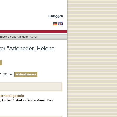
Einloggen
phische Fakultät nach Autor
tor "Atteneder, Helena"
e:
ernetoligopole
, Giulia
;
Osterloh, Anna-Maria
;
Pahl,