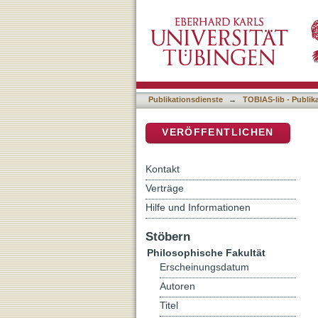
Auflistung 5 Philosophisc
DSpace Repositorium (Manakin b
Publikationsdienste
→
TOBIAS-lib - Publik
VERÖFFENTLICHEN
Kontakt
Verträge
Hilfe und Informationen
Stöbern
Philosophische Fakultät
Erscheinungsdatum
Autoren
Titel