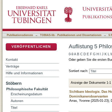
Auflistung 5 Philosophische Fakultät nach Au
DSpace Repositorium (Manakin basiert)
Publikationsdienste
→
TOBIAS-lib - Publikationen und Dissertationen
→
5 
Auflistung 5 Phil
VERÖFFENTLICHEN
0-9
A
B
C
D
E
F
G
H
I
J
K
L
Kontakt
Oder geben Sie die ersten Bu
Verträge
Sortiert nach:
Hilfe und Informationen
Anzeige der Dokumente 1-1
Stöbern
Philosophische Fakultät
Sichtbare Ideologie. Das H
Erscheinungsdatum
Dominikanerobservanten
Arras, Yvonne
(
2025-01-23
)
;
Autoren
Titel