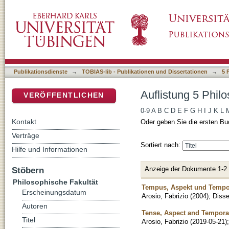
Auflistung 5 Philosophische Fakultät nach Aut
DSpace Repositorium (Manakin basiert)
Publikationsdienste
→
TOBIAS-lib - Publikationen und Dissertationen
→
5 
Auflistung 5 Philo
VERÖFFENTLICHEN
0-9
A
B
C
D
E
F
G
H
I
J
K
L
Kontakt
Oder geben Sie die ersten Bu
Verträge
Sortiert nach:
Hilfe und Informationen
Anzeige der Dokumente 1-2
Stöbern
Philosophische Fakultät
Tempus, Aspekt und Tempo
Erscheinungsdatum
Arosio, Fabrizio
(
2004
)
;
Disse
Autoren
Tense, Aspect and Tempor
Titel
Arosio, Fabrizio
(
2019-05-21
)