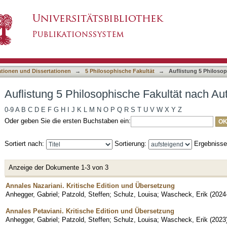
he Fakultät nach Autor "Anhegger, Gabriel"
asiert)
ationen und Dissertationen
→
5 Philosophische Fakultät
→
Auflistung 5 Philoso
Auflistung 5 Philosophische Fakultät nach Au
0-9
A
B
C
D
E
F
G
H
I
J
K
L
M
N
O
P
Q
R
S
T
U
V
W
X
Y
Z
Oder geben Sie die ersten Buchstaben ein:
Sortiert nach:
Sortierung:
Ergebniss
Anzeige der Dokumente 1-3 von 3
Annales Nazariani. Kritische Edition und Übersetzung
Anhegger, Gabriel
;
Patzold, Steffen
;
Schulz, Louisa
;
Wascheck, Erik
(
2024
Annales Petaviani. Kritische Edition und Übersetzung
Anhegger, Gabriel
;
Patzold, Steffen
;
Schulz, Louisa
;
Wascheck, Erik
(
2023