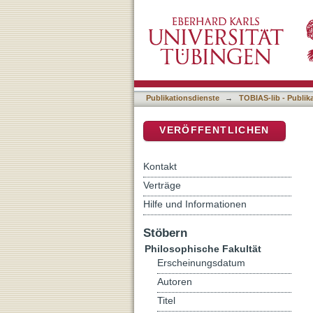
Auflistung 5 Philosophisc
DSpace Repositorium (Manakin b
Publikationsdienste
→
TOBIAS-lib - Publik
VERÖFFENTLICHEN
Kontakt
Verträge
Hilfe und Informationen
Stöbern
Philosophische Fakultät
Erscheinungsdatum
Autoren
Titel