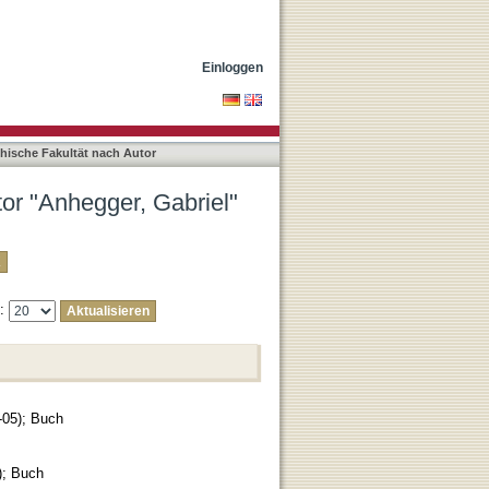
Einloggen
phische Fakultät nach Autor
tor "Anhegger, Gabriel"
e:
-05
)
;
Buch
)
;
Buch