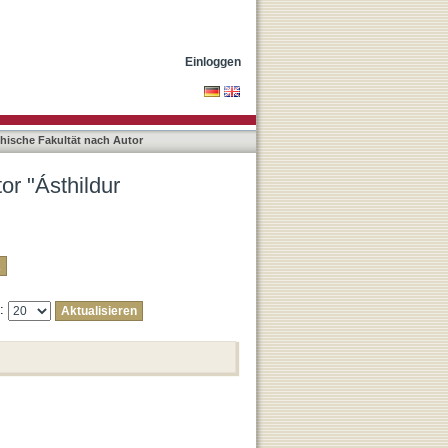
Einloggen
phische Fakultät nach Autor
or "Ásthildur
e: