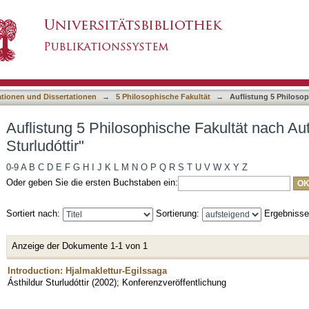
e Fakultät nach Autor "Ásthildur Sturludóttir"
asiert)
ationen und Dissertationen
→
5 Philosophische Fakultät
→
Auflistung 5 Philoso
Auflistung 5 Philosophische Fakultät nach Aut
Sturludóttir"
0-9
A
B
C
D
E
F
G
H
I
J
K
L
M
N
O
P
Q
R
S
T
U
V
W
X
Y
Z
Oder geben Sie die ersten Buchstaben ein:
Sortiert nach:
Sortierung:
Ergebniss
Anzeige der Dokumente 1-1 von 1
Introduction: Hjalmaklettur-Egilssaga
Ásthildur Sturludóttir
(
2002
)
;
Konferenzveröffentlichung