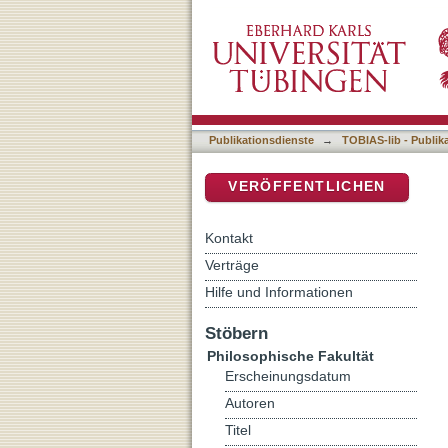
Auflistung 5 Philosophisch
DSpace Repositorium (Manakin b
Publikationsdienste
→
TOBIAS-lib - Publik
VERÖFFENTLICHEN
Kontakt
Verträge
Hilfe und Informationen
Stöbern
Philosophische Fakultät
Erscheinungsdatum
Autoren
Titel