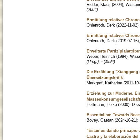
Ridder, Klaus
(
2004
)
;
Wissens
(2004)
Ermittlung relativer Chrono
Ohlenroth, Derk
(
2022-11-02
)
Ermittlung relativer Chrono
Ohlenroth, Derk
(
2019-07-16
)
Erweiterte Partizipialattrib
Weber, Heinrich
(
1994
)
;
Wisse
(Hrsg.). - (1994)
Die Erzählung "Xianggang q
Übersetzungskritik
Markgraf, Katharina
(
2011-10
Erziehung zur Moderne. Ein
Massenkonsumgesellschaft
Hoffmann, Heike
(
2000
)
;
Diss
Essentialism Towards Neces
Bovey, Gaétan
(
2024-10-21
)
;
"Estamos dando principio a
Castro y la elaboración del 