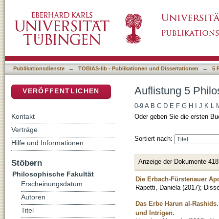
Auflistung 5 Philosophische Fakultät nach Tit
DSpace Repositorium (Manakin basiert)
Publikationsdienste
→
TOBIAS-lib - Publikationen und Dissertationen
→
5 
Auflistung 5 Philo
VERÖFFENTLICHEN
0-9
A
B
C
D
E
F
G
H
I
J
K
L
Kontakt
Oder geben Sie die ersten Bu
Verträge
Sortiert nach:
Hilfe und Informationen
Anzeige der Dokumente 418
Stöbern
Philosophische Fakultät
Die Erbach-Fürstenauer Apo
Erscheinungsdatum
Rapetti, Daniela
(
2017
)
;
Disse
Autoren
Das Erbe Harun al-Rashids.
Titel
und Intrigen.