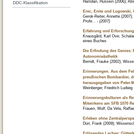
Hamdan, Hussein
(
2006
)
;
Abs
DDC-Klassifikation
Erec, Enite und Lugowski, 
Gerok-Reiter, Annette
(
2007
)
Profe... - (2007)
Erfahrung und Erforschung.
Knausgård, Karl Ove
;
Schala
eines Buches
Die Erfindung des Genies: F
Autonomieästhetik
Berndt, Frauke
(
2002
)
;
Wissen
Erinnerungen. Aus dem Fel
preußischen Bombardier, de
herausgegeben von Peter-M
Weinberger, Friedrich Ludwig
Erinnerungskulturen als Res
Mitwirkens am SFB 1070 R
Frauen, Wulf
;
Da Vela, Raffae
Erleben ohne Zentralperspe
Dürr, Frank
(
2009
)
;
Wissenscha
Erlösendes Lachen: Götterk