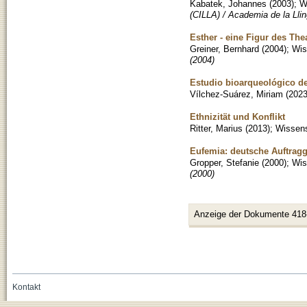
Kabatek, Johannes
(
2003
)
;
W
(CILLA) / Academia de la Llin
Esther - eine Figur des The
Greiner, Bernhard
(
2004
)
;
Wis
(2004)
Estudio bioarqueológico de
Vílchez-Suárez, Miriam
(
202
Ethnizität und Konflikt
Ritter, Marius
(
2013
)
;
Wissens
Eufemia: deutsche Auftrag
Gropper, Stefanie
(
2000
)
;
Wis
(2000)
Anzeige der Dokumente 418
Kontakt