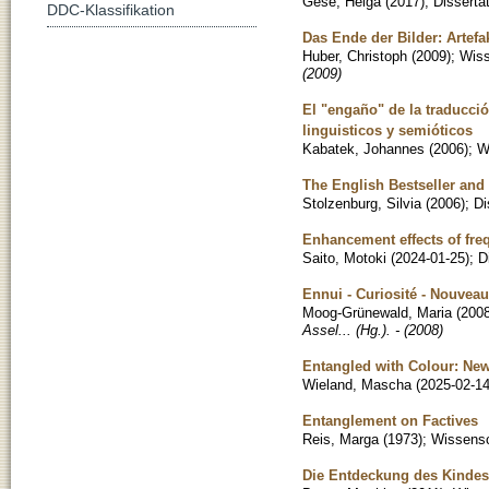
Gese, Helga
(
2017
)
;
Disserta
DDC-Klassifikation
Das Ende der Bilder: Artefa
Huber, Christoph
(
2009
)
;
Wiss
(2009)
El "engaño" de la traducci
linguisticos y semióticos
Kabatek, Johannes
(
2006
)
;
W
The English Bestseller and
Stolzenburg, Silvia
(
2006
)
;
Di
Enhancement effects of fre
Saito, Motoki
(
2024-01-25
)
;
D
Ennui - Curiosité - Nouvea
Moog-Grünewald, Maria
(
200
Assel... (Hg.). - (2008)
Entangled with Colour: New 
Wieland, Mascha
(
2025-02-1
Entanglement on Factives
Reis, Marga
(
1973
)
;
Wissensch
Die Entdeckung des Kindes 