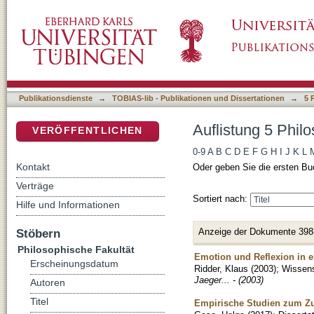
Auflistung 5 Philosophische Fakultät nach Tit
DSpace Repositorium (Manakin basiert)
Publikationsdienste
→
TOBIAS-lib - Publikationen und Dissertationen
→
5 
Auflistung 5 Philo
VERÖFFENTLICHEN
0-9
A
B
C
D
E
F
G
H
I
J
K
L
Kontakt
Oder geben Sie die ersten Bu
Verträge
Sortiert nach:
Hilfe und Informationen
Anzeige der Dokumente 398
Stöbern
Philosophische Fakultät
Emotion und Reflexion in er
Erscheinungsdatum
Ridder, Klaus
(
2003
)
;
Wissens
Jaeger... - (2003)
Autoren
Titel
Empirische Studien zum Zu