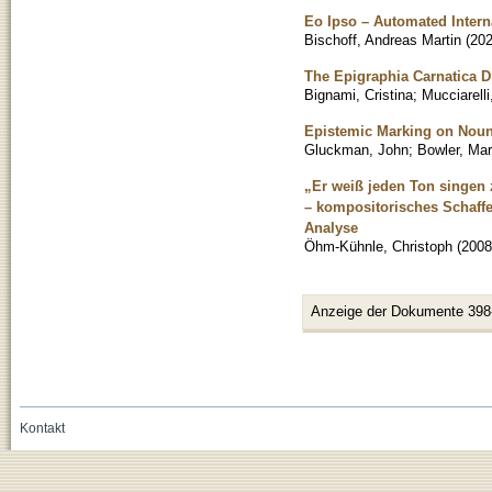
Eo Ipso – Automated Intern
Bischoff, Andreas Martin
(
202
The Epigraphia Carnatica Di
Bignami, Cristina
;
Mucciarelli
Epistemic Marking on Noun
Gluckman, John
;
Bowler, Mar
„Er weiß jeden Ton singen 
– kompositorisches Schaffe
Analyse
Öhm-Kühnle, Christoph
(
2008
Anzeige der Dokumente 398
Kontakt