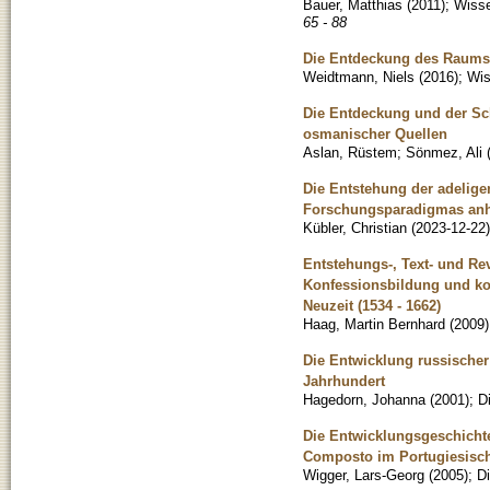
Bauer, Matthias
(
2011
)
;
Wisse
65 - 88
Die Entdeckung des Raums
Weidtmann, Niels
(
2016
)
;
Wis
Die Entdeckung und der Sc
osmanischer Quellen
Aslan, Rüstem
;
Sönmez, Ali
Die Entstehung der adelig
Forschungsparadigmas anh
Kübler, Christian
(
2023-12-22
)
Entstehungs-, Text- und R
Konfessionsbildung und ko
Neuzeit (1534 - 1662)
Haag, Martin Bernhard
(
2009
)
Die Entwicklung russische
Jahrhundert
Hagedorn, Johanna
(
2001
)
;
D
Die Entwicklungsgeschichte
Composto im Portugiesisc
Wigger, Lars-Georg
(
2005
)
;
Di