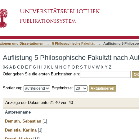
he Fakultät nach Autor
asiert)
ationen und Dissertationen
→
5 Philosophische Fakultät
→
Auflistung 5 Philoso
Auflistung 5 Philosophische Fakultät nach Au
0-9
A
B
C
D
E
F
G
H
I
J
K
L
M
N
O
P
Q
R
S
T
U
V
W
X
Y
Z
Oder geben Sie die ersten Buchstaben ein:
Sortierung:
Ergebnisse:
Anzeige der Dokumente 21-40 von 40
Autorenname
Demuth, Sebastian
[1]
Denistia, Karlina
[1]