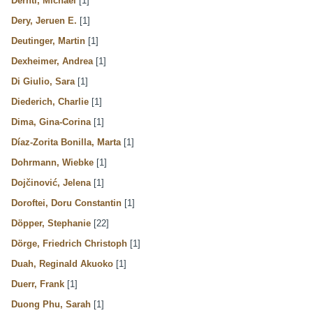
Derntl, Michael
[1]
Dery, Jeruen E.
[1]
Deutinger, Martin
[1]
Dexheimer, Andrea
[1]
Di Giulio, Sara
[1]
Diederich, Charlie
[1]
Dima, Gina-Corina
[1]
Díaz-Zorita Bonilla, Marta
[1]
Dohrmann, Wiebke
[1]
Dojčinović, Jelena
[1]
Doroftei, Doru Constantin
[1]
Döpper, Stephanie
[22]
Dörge, Friedrich Christoph
[1]
Duah, Reginald Akuoko
[1]
Duerr, Frank
[1]
Duong Phu, Sarah
[1]