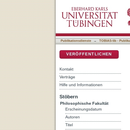
Auflistung 5 Philosophisc
DSpace Repositorium (Manakin b
Publikationsdienste
→
TOBIAS-lib - Publik
VERÖFFENTLICHEN
Kontakt
Verträge
Hilfe und Informationen
Stöbern
Philosophische Fakultät
Erscheinungsdatum
Autoren
Titel