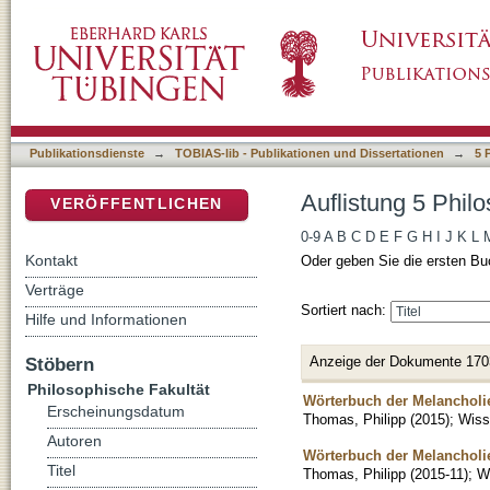
Auflistung 5 Philosophische Fakultät nach Tit
DSpace Repositorium (Manakin basiert)
Publikationsdienste
→
TOBIAS-lib - Publikationen und Dissertationen
→
5 
Auflistung 5 Philo
VERÖFFENTLICHEN
0-9
A
B
C
D
E
F
G
H
I
J
K
L
Kontakt
Oder geben Sie die ersten Bu
Verträge
Sortiert nach:
Hilfe und Informationen
Anzeige der Dokumente 170
Stöbern
Philosophische Fakultät
Wörterbuch der Melancholie
Erscheinungsdatum
Thomas, Philipp
(
2015
)
;
Wisse
Autoren
Wörterbuch der Melancholie
Titel
Thomas, Philipp
(
2015-11
)
;
Wi