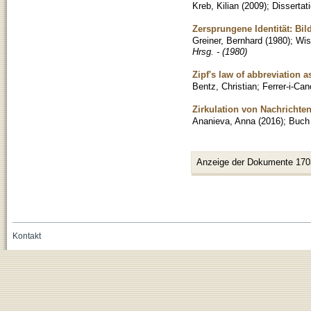
Kreb, Kilian
(
2009
)
;
Dissertat
Zersprungene Identität: Bil
Greiner, Bernhard
(
1980
)
;
Wis
Hrsg. - (1980)
Zipf's law of abbreviation 
Bentz, Christian
;
Ferrer-i-Ca
Zirkulation von Nachricht
Ananieva, Anna
(
2016
)
;
Buch
Anzeige der Dokumente 170
Kontakt