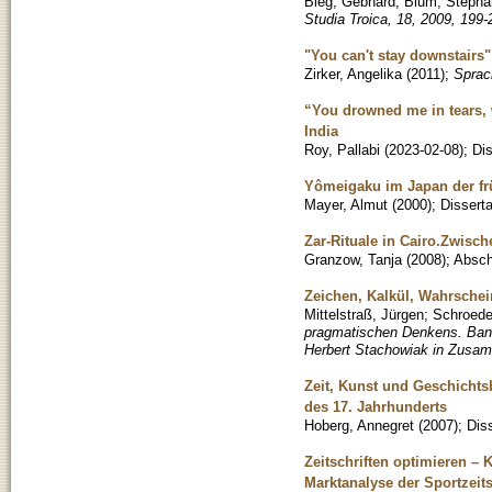
Bieg, Gebhard
;
Blum, Stepha
Studia Troica, 18, 2009, 199-
"You can't stay downstairs"
Zirker, Angelika
(
2011
)
;
Sprach
“You drowned me in tears, 
India
Roy, Pallabi
(
2023-02-08
)
;
Dis
Yômeigaku im Japan der fr
Mayer, Almut
(
2000
)
;
Disserta
Zar-Rituale in Cairo.Zwisc
Granzow, Tanja
(
2008
)
;
Absch
Zeichen, Kalkül, Wahrschein
Mittelstraß, Jürgen
;
Schroeder
pragmatischen Denkens. Band
Herbert Stachowiak in Zusam
Zeit, Kunst und Geschichts
des 17. Jahrhunderts
Hoberg, Annegret
(
2007
)
;
Diss
Zeitschriften optimieren – 
Marktanalyse der Sportzeit