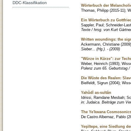
DDC-Klassifikation
Wörterbuch der Melancholie:
Thomas, Philipp
(
2015-11
)
;
Wi
Ein Wörterbuch zu Gottfried
Sappler, Paul
;
Schneider-Last
Texte / hrsg. von Kurt Gärtner.
Written woundings: the sig
Ackermann, Christiane
(
2009
Sieber... (Hg.). - (2009)
"Würze in Kürze": zur Tec
Weber, Heinrich
(
1993
)
;
Wisse
Polenz zum 65. Geburtstag / 
Die Wüste des Realen: Slav
Bielfeldt, Sigrun
(
2004
)
;
Wisse
Yahûdî as-sultân
Idrissi, Ramdane Mesbah
;
Sc
in: Judaica. Beiträge zum Ve
The Ye'kwana Cosmosonics:
De Castro Albernaz, Pablo
(
2
Yeşiltepe, eine Siedlung d