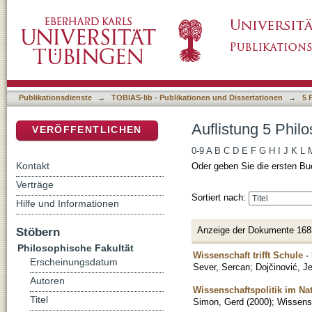
Auflistung 5 Philosophische Fakultät nach Tit
DSpace Repositorium (Manakin basiert)
Publikationsdienste
→
TOBIAS-lib - Publikationen und Dissertationen
→
5 
Auflistung 5 Philo
VERÖFFENTLICHEN
0-9
A
B
C
D
E
F
G
H
I
J
K
L
Kontakt
Oder geben Sie die ersten Bu
Verträge
Sortiert nach:
Hilfe und Informationen
Anzeige der Dokumente 168
Stöbern
Philosophische Fakultät
Wissenschaft trifft Schule 
Erscheinungsdatum
Sever, Sercan
;
Dojčinović, J
Autoren
Wissenschaftspolitik im Na
Titel
Simon, Gerd
(
2000
)
;
Wissensc