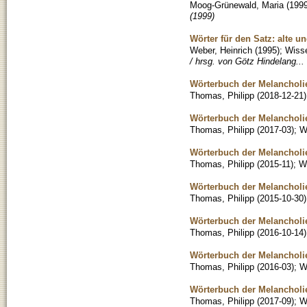
Moog-Grünewald, Maria
(
199
(1999)
Wörter für den Satz: alte 
Weber, Heinrich
(
1995
)
;
Wisse
/ hrsg. von Götz Hindelang... 
Wörterbuch der Melancholie
Thomas, Philipp
(
2018-12-21
)
Wörterbuch der Melancholie,
Thomas, Philipp
(
2017-03
)
;
W
Wörterbuch der Melancholie:
Thomas, Philipp
(
2015-11
)
;
Wi
Wörterbuch der Melancholie
Thomas, Philipp
(
2015-10-30
)
Wörterbuch der Melancholie:
Thomas, Philipp
(
2016-10-14
)
Wörterbuch der Melancholie
Thomas, Philipp
(
2016-03
)
;
W
Wörterbuch der Melancholie:
Thomas, Philipp
(
2017-09
)
;
W