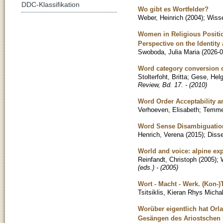
DDC-Klassifikation
Wo gibt es Wortfelder?
Weber, Heinrich
(
2004
)
;
Wisse
Women in Religious Positi
Perspective on the Identit
Swoboda, Julia Maria
(
2026-0
Word category conversion c
Stolterfoht, Britta
;
Gese, Hel
Review, Bd. 17. - (2010)
Word Order Acceptability 
Verhoeven, Elisabeth
;
Temme
Word Sense Disambiguatio
Henrich, Verena
(
2015
)
;
Disse
World and voice: alpine exp
Reinfandt, Christoph
(
2005
)
;
(eds.) - (2005)
Wort - Macht - Werk. (Kon-)
Tsitsiklis, Kieran Rhys Michal
Worüber eigentlich hat Orl
Gesängen des Ariostschen 