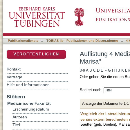
Auflistung 4 Medizinische Fakultät nach Auto
DSpace Repositorium (Manakin basiert)
Publikationsdienste
→
TOBIAS-lib - Publikationen und Dissertationen
→
4 
Auflistung 4 Medi
VERÖFFENTLICHEN
Marisa"
Kontakt
0-9
A
B
C
D
E
F
G
H
I
J
K
L
Verträge
Oder geben Sie die ersten Bu
Hilfe und Informationen
Sortiert nach:
Stöbern
Medizinische Fakultät
Anzeige der Dokumente 1-1
Erscheinungsdatum
Vergleich der Lateralisier
Autoren
versus extern berechneten 
Sautter (geb. Boelen), Marisa
Titel