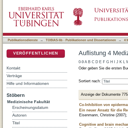
Auflistung 4 Medizinische Fakultät nach Titel
DSpace Repositorium (Manakin basiert)
Publikationsdienste
→
TOBIAS-lib - Publikationen und Dissertationen
→
4 
Auflistung 4 Mediz
VERÖFFENTLICHEN
0-9
A
B
C
D
E
F
G
H
I
J
K
L
Kontakt
Oder geben Sie die ersten Bu
Verträge
Sortiert nach:
Hilfe und Informationen
Anzeige der Dokumente 775
Stöbern
Medizinische Fakultät
Co-Inhibition von epidermal
Erscheinungsdatum
Ein neuer Ansatz für die R
Eisenmann, Christine
(
2007
)
Autoren
Titel
Cognitive and brain mechan