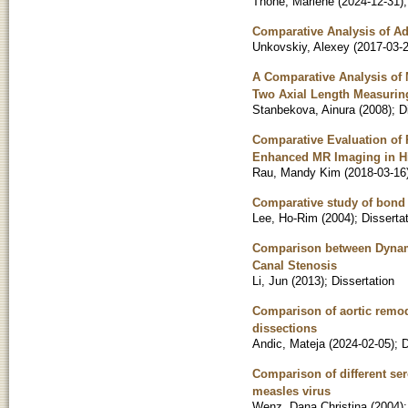
Thöne, Marlene
(
2024-12-31
)
Comparative Analysis of Ad
Unkovskiy, Alexey
(
2017-03-
A Comparative Analysis of 
Two Axial Length Measurin
Stanbekova, Ainura
(
2008
)
;
D
Comparative Evaluation of P
Enhanced MR Imaging in H
Rau, Mandy Kim
(
2018-03-16
Comparative study of bond 
Lee, Ho-Rim
(
2004
)
;
Disserta
Comparison between Dynam
Canal Stenosis
Li, Jun
(
2013
)
;
Dissertation
Comparison of aortic remode
dissections
Andic, Mateja
(
2024-02-05
)
;
D
Comparison of different se
measles virus
Wenz, Dana Christina
(
2004
)