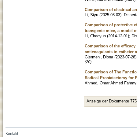
Comparison of electrical 
Li, Siyu
(
2025-03-03
)
;
Dissert
Comparison of protective e
transgenic mice, a model o
Li, Chaoyun
(
2014-12-01
)
;
Dis
Comparison of the efficacy
anticoagulants in catheter ab
Gjermeni, Diona
(
2023-07-28
)
(20)
Comparison of The Functio
Radical Prostatectomy for 
Ahmed, Omar Ahmed Fahmy
Anzeige der Dokumente 775
Kontakt