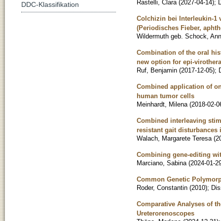
Rastelli, Clara
(
2027-04-14
)
;
D
DDC-Klassifikation
Colchizin bei Interleukin
(Periodisches Fieber, aphth
Wildermuth geb. Schock, An
Combination of the oral his
new option for epi-virother
Ruf, Benjamin
(
2017-12-05
)
;
Combined application of onc
human tumor cells
Meinhardt, Milena
(
2018-02-0
Combined interleaving stimu
resistant gait disturbances
Walach, Margarete Teresa
(
2
Combining gene-editing wit
Marciano, Sabina
(
2024-01-2
Common Genetic Polymorph
Roder, Constantin
(
2010
)
;
Dis
Comparative Analyses of th
Ureterorenoscopes