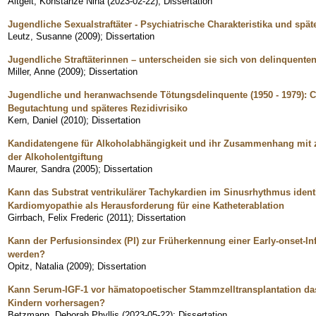
Altgelt, Konstanze Nina
(
2023-02-22
)
;
Dissertation
Jugendliche Sexualstraftäter - Psychiatrische Charakteristika und spät
Leutz, Susanne
(
2009
)
;
Dissertation
Jugendliche Straftäterinnen – unterscheiden sie sich von delinquent
Miller, Anne
(
2009
)
;
Dissertation
Jugendliche und heranwachsende Tötungsdelinquente (1950 - 1979): Ch
Begutachtung und späteres Rezidivrisiko
Kern, Daniel
(
2010
)
;
Dissertation
Kandidatengene für Alkoholabhängigkeit und ihr Zusammenhang mit 
der Alkoholentgiftung
Maurer, Sandra
(
2005
)
;
Dissertation
Kann das Substrat ventrikulärer Tachykardien im Sinusrhythmus identi
Kardiomyopathie als Herausforderung für eine Katheterablation
Girrbach, Felix Frederic
(
2011
)
;
Dissertation
Kann der Perfusionsindex (PI) zur Früherkennung einer Early-onset-I
werden?
Opitz, Natalia
(
2009
)
;
Dissertation
Kann Serum-IGF-1 vor hämatopoetischer Stammzelltransplantation da
Kindern vorhersagen?
Betzmann, Deborah Phyllis
(
2023-05-22
)
;
Dissertation