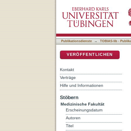
Auflistung 4 Medizinische 
DSpace Repositorium (Manakin b
Publikationsdienste
→
TOBIAS-lib - Publik
VERÖFFENTLICHEN
Kontakt
Verträge
Hilfe und Informationen
Stöbern
Medizinische Fakultät
Erscheinungsdatum
Autoren
Titel