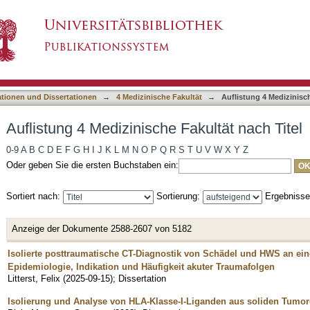
Fakultät nach Titel
asiert)
ationen und Dissertationen
→
4 Medizinische Fakultät
→
Auflistung 4 Medizinisch
Auflistung 4 Medizinische Fakultät nach Titel
0-9
A
B
C
D
E
F
G
H
I
J
K
L
M
N
O
P
Q
R
S
T
U
V
W
X
Y
Z
Oder geben Sie die ersten Buchstaben ein:
Sortiert nach:
Sortierung:
Ergebniss
Anzeige der Dokumente 2588-2607 von 5182
Isolierte posttraumatische CT-Diagnostik von Schädel und HWS an e
Epidemiologie, Indikation und Häufigkeit akuter Traumafolgen
Litterst, Felix
(
2025-09-15
)
;
Dissertation
Isolierung und Analyse von HLA-Klasse-I-Liganden aus soliden Tumor