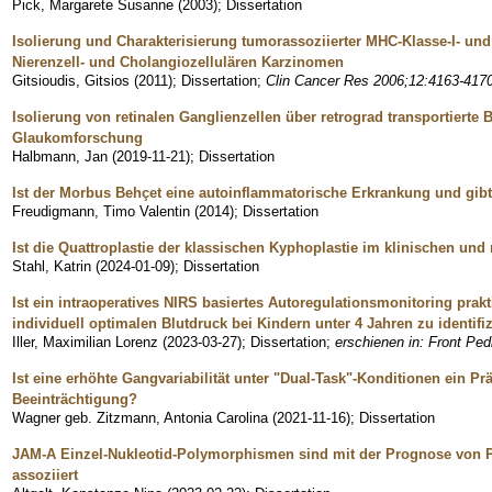
Pick, Margarete Susanne
(
2003
)
;
Dissertation
Isolierung und Charakterisierung tumorassoziierter MHC-Klasse-I- und
Nierenzell- und Cholangiozellulären Karzinomen
Gitsioudis, Gitsios
(
2011
)
;
Dissertation
;
Clin Cancer Res 2006;12:4163-4170
Isolierung von retinalen Ganglienzellen über retrograd transportierte 
Glaukomforschung
Halbmann, Jan
(
2019-11-21
)
;
Dissertation
Ist der Morbus Behçet eine autoinflammatorische Erkrankung und gibt
Freudigmann, Timo Valentin
(
2014
)
;
Dissertation
Ist die Quattroplastie der klassischen Kyphoplastie im klinischen u
Stahl, Katrin
(
2024-01-09
)
;
Dissertation
Ist ein intraoperatives NIRS basiertes Autoregulationsmonitoring prakt
individuell optimalen Blutdruck bei Kindern unter 4 Jahren zu identifi
Iller, Maximilian Lorenz
(
2023-03-27
)
;
Dissertation
;
erschienen in: Front Ped
Ist eine erhöhte Gangvariabilität unter "Dual­-Task"-Konditionen ein Prä
Beeinträchtigung?
Wagner geb. Zitzmann, Antonia Carolina
(
2021-11-16
)
;
Dissertation
JAM-A Einzel-Nukleotid-Polymorphismen sind mit der Prognose von 
assoziiert