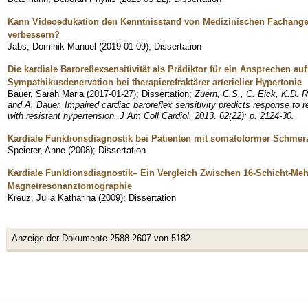
Kann Videoedukation den Kenntnisstand von Medizinischen Fachang
verbessern?
Jabs, Dominik Manuel
(
2019-01-09
)
;
Dissertation
Die kardiale Baroreflexsensitivität als Prädiktor für ein Ansprechen auf
Sympathikusdenervation bei therapierefraktärer arterieller Hypertonie
Bauer, Sarah Maria
(
2017-01-27
)
;
Dissertation
;
Zuern, C.S., C. Eick, K.D. 
and A. Bauer, Impaired cardiac baroreflex sensitivity predicts response to r
with resistant hypertension. J Am Coll Cardiol, 2013. 62(22): p. 2124-30.
Kardiale Funktionsdiagnostik bei Patienten mit somatoformer Schme
Speierer, Anne
(
2008
)
;
Dissertation
Kardiale Funktionsdiagnostik– Ein Vergleich Zwischen 16-Schicht-M
Magnetresonanztomographie
Kreuz, Julia Katharina
(
2009
)
;
Dissertation
Anzeige der Dokumente 2588-2607 von 5182