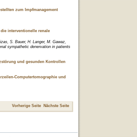
estellten zum Impfmanagement
 die interventionelle renale
Rizas, S. Bauer, H. Langer, M. Gawaz,
enal sympathetic denervation in patients
rzstörung und gesunden Kontrollen
ehrzeilen-Computertomographie und
Vorherige Seite
Nächste Seite