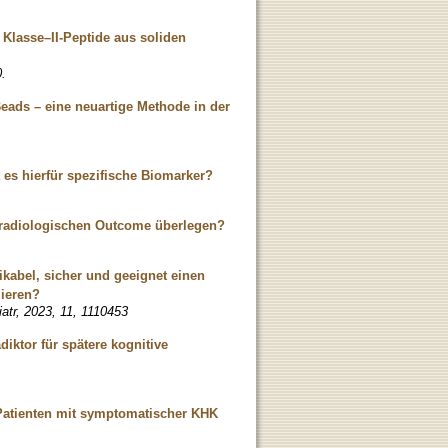
 Klasse–II-Peptide aus soliden
.
Beads – eine neuartige Methode in der
 es hierfür spezifische Biomarker?
nd radiologischen Outcome überlegen?
ikabel, sicher und geeignet einen
zieren?
iatr, 2023, 11, 1110453
diktor für spätere kognitive
Patienten mit symptomatischer KHK