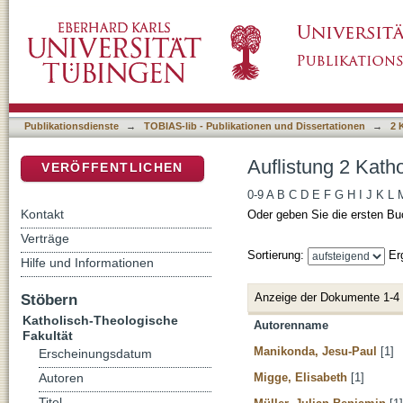
Auflistung 2 Katholisch-Theologische Fakultä
DSpace Repositorium (Manakin basiert)
Publikationsdienste
→
TOBIAS-lib - Publikationen und Dissertationen
→
2 
Auflistung 2 Kath
VERÖFFENTLICHEN
0-9
A
B
C
D
E
F
G
H
I
J
K
L
Kontakt
Oder geben Sie die ersten Bu
Verträge
Sortierung:
Er
Hilfe und Informationen
Anzeige der Dokumente 1-4
Stöbern
Katholisch-Theologische
Autorenname
Fakultät
Manikonda, Jesu-Paul
[1]
Erscheinungsdatum
Migge, Elisabeth
[1]
Autoren
Titel