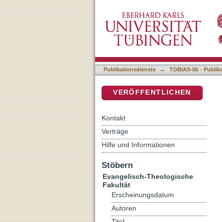
Auflistung 1 Evangelisch-
DSpace Repositorium (Manakin b
Publikationsdienste
→
TOBIAS-lib - Publik
VERÖFFENTLICHEN
Kontakt
Verträge
Hilfe und Informationen
Stöbern
Evangelisch-Theologische
Fakultät
Erscheinungsdatum
Autoren
Titel