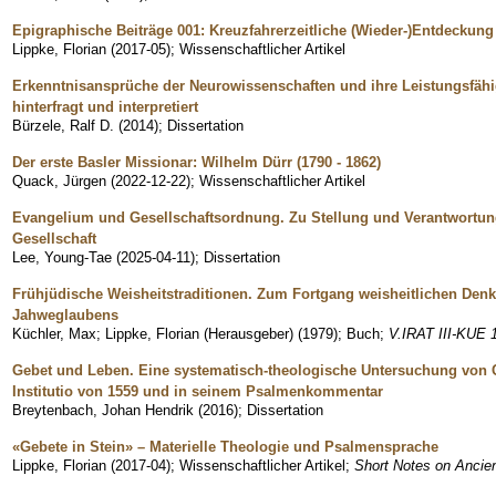
Epigraphische Beiträge 001: Kreuzfahrerzeitliche (Wieder-)Entdeckung
Lippke, Florian
(
2017-05
)
;
Wissenschaftlicher Artikel
Erkenntnisansprüche der Neurowissenschaften und ihre Leistungsfähig
hinterfragt und interpretiert
Bürzele, Ralf D.
(
2014
)
;
Dissertation
Der erste Basler Missionar: Wilhelm Dürr (1790 - 1862)
Quack, Jürgen
(
2022-12-22
)
;
Wissenschaftlicher Artikel
Evangelium und Gesellschaftsordnung. Zu Stellung und Verantwortun
Gesellschaft
Lee, Young-Tae
(
2025-04-11
)
;
Dissertation
Frühjüdische Weisheitstraditionen. Zum Fortgang weisheitlichen Den
Jahweglaubens
Küchler, Max
;
Lippke, Florian (Herausgeber)
(
1979
)
;
Buch
;
V.IRAT III-KUE 1
Gebet und Leben. Eine systematisch-theologische Untersuchung von C
Institutio von 1559 und in seinem Psalmenkommentar
Breytenbach, Johan Hendrik
(
2016
)
;
Dissertation
«Gebete in Stein» – Materielle Theologie und Psalmensprache
Lippke, Florian
(
2017-04
)
;
Wissenschaftlicher Artikel
;
Short Notes on Ancien