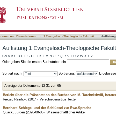
Theologische Fakultät nach Titel
asiert)
ationen und Dissertationen
→
1 Evangelisch-Theologische Fakultät
→
Auflistung
Auflistung 1 Evangelisch-Theologische Fakultä
0-9
A
B
C
D
E
F
G
H
I
J
K
L
M
N
O
P
Q
R
S
T
U
V
W
X
Y
Z
Oder geben Sie die ersten Buchstaben ein:
Sortiert nach:
Sortierung:
Ergebniss
Anzeige der Dokumente 12-31 von 65
Bericht über die Präsentation des Buches von M. Tarchnishvili, hera
Rieger, Reinhold
(
2014
)
;
Verschiedenartige Texte
Bernhard Schlegel und der Schlüssel zur Ewe-Sprache
Quack, Jürgen
(
2020-08-05
)
;
Wissenschaftlicher Artikel