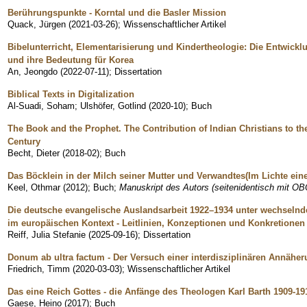
Berührungspunkte - Korntal und die Basler Mission
Quack, Jürgen
(
2021-03-26
)
;
Wissenschaftlicher Artikel
Bibelunterricht, Elementarisierung und Kindertheologie: Die Entwickl
und ihre Bedeutung für Korea
An, Jeongdo
(
2022-07-11
)
;
Dissertation
Biblical Texts in Digitalization
Al-Suadi, Soham
;
Ulshöfer, Gotlind
(
2020-10
)
;
Buch
The Book and the Prophet. The Contribution of Indian Christians to th
Century
Becht, Dieter
(
2018-02
)
;
Buch
Das Böcklein in der Milch seiner Mutter und Verwandtes(Im Lichte eine
Keel, Othmar
(
2012
)
;
Buch
;
Manuskript des Autors (seitenidentisch mit OB
Die deutsche evangelische Auslandsarbeit 1922–1934 unter wechsel
im europäischen Kontext - Leitlinien, Konzeptionen und Konkretionen
Reiff, Julia Stefanie
(
2025-09-16
)
;
Dissertation
Donum ab ultra factum - Der Versuch einer interdisziplinären Annähe
Friedrich, Timm
(
2020-03-03
)
;
Wissenschaftlicher Artikel
Das eine Reich Gottes - die Anfänge des Theologen Karl Barth 1909-19
Gaese, Heino
(
2017
)
;
Buch