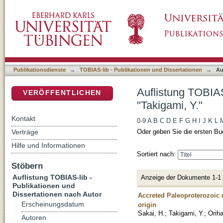
Auflistung TOBIAS-lib - Publikationen und Di
DSpace Repositorium (Manakin basiert)
Publikationsdienste
→
TOBIAS-lib - Publikationen und Dissertationen
→
Au
Auflistung TOBIAS
VERÖFFENTLICHEN
"Takigami, Y."
Kontakt
0-9
A
B
C
D
E
F
G
H
I
J
K
L
Verträge
Oder geben Sie die ersten Bu
Hilfe und Informationen
Sortiert nach:
Stöbern
Auflistung TOBIAS-lib -
Anzeige der Dokumente 1-1
Publikationen und
Dissertationen nach Autor
Accreted Paleoproterozoic eo
Erscheinungsdatum
origin
Sakai, H.
;
Takigami, Y.
;
Oriha
Autoren