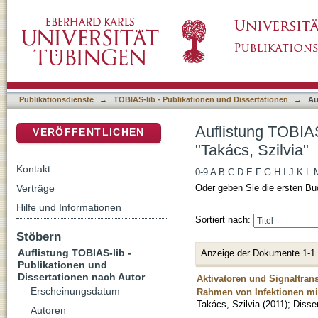
Auflistung TOBIAS-lib - Publikationen und Di
DSpace Repositorium (Manakin basiert)
Publikationsdienste
→
TOBIAS-lib - Publikationen und Dissertationen
→
Au
Auflistung TOBIAS
VERÖFFENTLICHEN
"Takács, Szilvia"
Kontakt
0-9
A
B
C
D
E
F
G
H
I
J
K
L
Verträge
Oder geben Sie die ersten Bu
Hilfe und Informationen
Sortiert nach:
Stöbern
Auflistung TOBIAS-lib -
Anzeige der Dokumente 1-1
Publikationen und
Dissertationen nach Autor
Aktivatoren und Signaltran
Erscheinungsdatum
Rahmen von Infektionen mit
Takács, Szilvia
(
2011
)
;
Disser
Autoren