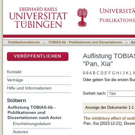
Auflistung TOBIAS-lib - Publikationen und Di
DSpace Repositorium (Manakin basiert)
Publikationsdienste
→
TOBIAS-lib - Publikationen und Dissertationen
→
Au
Auflistung TOBIAS
VERÖFFENTLICHEN
"Pan, Xia"
Kontakt
0-9
A
B
C
D
E
F
G
H
I
J
K
L
Verträge
Oder geben Sie die ersten Bu
Hilfe und Informationen
Sortiert nach:
Stöbern
Auflistung TOBIAS-lib -
Anzeige der Dokumente 1-1
Publikationen und
Dissertationen nach Autor
The inhibitory effect of so
Pan, Xia
(
2023-12-21
)
;
Disser
Erscheinungsdatum
Autoren