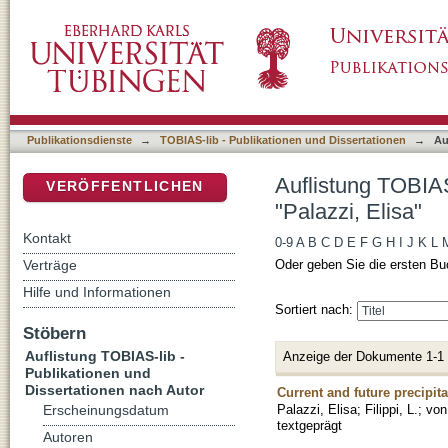
Auflistung TOBIAS-lib - Publikationen und Di
DSpace Repositorium (Manakin basiert)
Publikationsdienste
→
TOBIAS-lib - Publikationen und Dissertationen
→
Au
Auflistung TOBIAS
VERÖFFENTLICHEN
"Palazzi, Elisa"
Kontakt
0-9
A
B
C
D
E
F
G
H
I
J
K
L
Verträge
Oder geben Sie die ersten Bu
Hilfe und Informationen
Sortiert nach:
Stöbern
Auflistung TOBIAS-lib -
Anzeige der Dokumente 1-1
Publikationen und
Dissertationen nach Autor
Current and future precipit
Palazzi, Elisa
;
Filippi, L.
;
von
Erscheinungsdatum
textgeprägt
Autoren